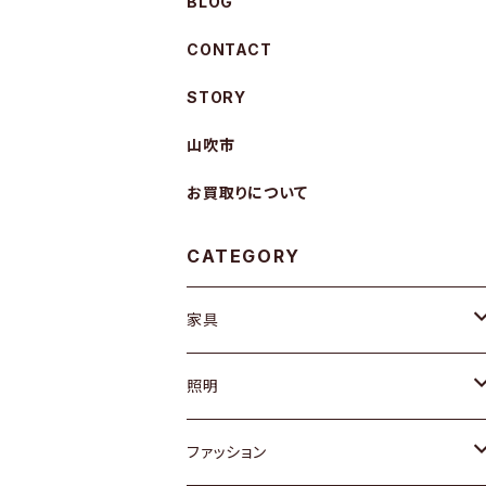
BLOG
CONTACT
STORY
山吹市
お買取りについて
CATEGORY
家具
ソファ / ベンチ
照明
チェア / スツール
ペンダントライト
ファッション