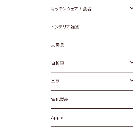
ダイニングセット / ダイニングテーブル
テーブルランプ / デスクスタンド
アクセサリー
キッチンウェア / 食器
リング
ローテーブル / サイドテーブル
フロアライト
財布
グラス / タンブラー
インテリア雑貨
ピアス / イヤリング
デスク / コンソール
バッグ
カップ / マグ
文房具
ネックレス / ペンダント
ドレッサー
アウター
プレート / ボウル
自転車
ブレスレット / バングル
シェルフ
トップス
カトラリー
dahon
楽器
ブローチ
キュリオケース / 飾り棚
ワンピース
ケトル / ティーポット
ギター
電化製品
その他アクセサリー
カップボード / 食器棚
ボトムス
鍋 / フライパン
ベース
Apple