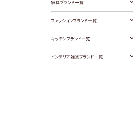
チェスト
靴
Vintage / ヴィンテージ
その他楽器
家具ブランド一覧
その他家具
スカーフ
銀製品
ACME Furniture / アクメ ファニチャー
ファッションブランド一覧
Vintageヴィンテージ / Antiqueアンティ
腕時計
和物 / 作家物
ACTUS / アクタス
agnes b / アニエス ベー
キッチンブランド一覧
ーク
Vintage / ヴィンテージ
その他キッチン雑貨
arflex / アルフレックス
BALLY / バリー
ARABIA / アラビア
インテリア雑貨ブランド一覧
Designers / デザイナーズ
Designers / デザイナーズ
B-COMPANY / ビーカンパニー
BOTTEGA VENETA / ボッテガ・ヴェネ
Baccrat / バカラ
ALESSI / アレッシィ
リメイク / DIY
タ
その他ファッション
BoConcept / ボーコンセプト
Fire-King / ファイヤーキング
Dulton / ダルトン
Burberry / バーバリー
Cassina / カッシーナ
GUSTAFSBERG / グスタフスベリ
Lisa Larson / リサラーソン
Barbour / バブアー
CRASH GATE / (Knot antiques)
Herend / ヘレンド
LLADRO / リアドロ