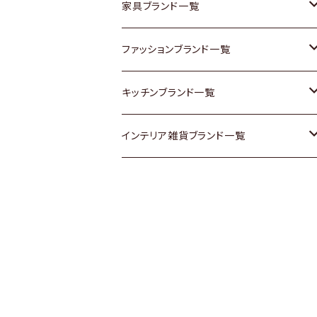
チェスト
靴
Vintage / ヴィンテージ
その他楽器
家具ブランド一覧
その他家具
スカーフ
銀製品
ACME Furniture / アクメ ファニチャー
ファッションブランド一覧
Vintageヴィンテージ / Antiqueアンティ
腕時計
和物 / 作家物
ACTUS / アクタス
agnes b / アニエス ベー
キッチンブランド一覧
ーク
Vintage / ヴィンテージ
その他キッチン雑貨
arflex / アルフレックス
BALLY / バリー
ARABIA / アラビア
インテリア雑貨ブランド一覧
Designers / デザイナーズ
Designers / デザイナーズ
B-COMPANY / ビーカンパニー
BOTTEGA VENETA / ボッテガ・ヴェネ
Baccrat / バカラ
ALESSI / アレッシィ
リメイク / DIY
タ
その他ファッション
BoConcept / ボーコンセプト
Fire-King / ファイヤーキング
Dulton / ダルトン
Burberry / バーバリー
Cassina / カッシーナ
GUSTAFSBERG / グスタフスベリ
Lisa Larson / リサラーソン
Barbour / バブアー
CRASH GATE / (Knot antiques)
Herend / ヘレンド
LLADRO / リアドロ