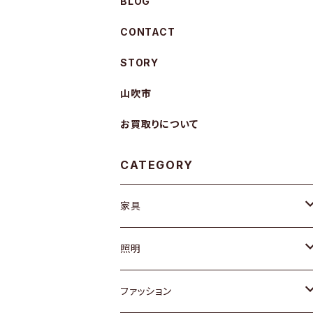
BLOG
CONTACT
STORY
山吹市
お買取りについて
CATEGORY
家具
ソファ / ベンチ
照明
チェア / スツール
ペンダントライト
ファッション