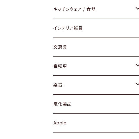
ダイニングセット / ダイニングテーブル
テーブルランプ / デスクスタンド
アクセサリー
キッチンウェア / 食器
リング
ローテーブル / サイドテーブル
フロアライト
財布
グラス / タンブラー
インテリア雑貨
ピアス / イヤリング
デスク / コンソール
バッグ
カップ / マグ
文房具
ネックレス / ペンダント
ドレッサー
アウター
プレート / ボウル
自転車
ブレスレット / バングル
シェルフ
トップス
カトラリー
dahon
楽器
ブローチ
キュリオケース / 飾り棚
ワンピース
ケトル / ティーポット
ギター
電化製品
その他アクセサリー
カップボード / 食器棚
ボトムス
鍋 / フライパン
ベース
Apple