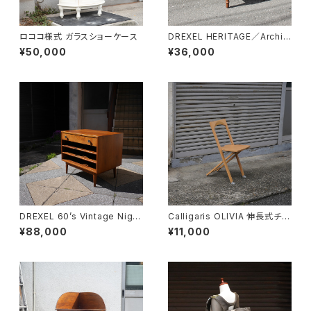
ロココ様式 ガラスショーケース
DREXEL HERITAGE／Archit
ectual Low Table
¥50,000
¥36,000
DREXEL 60’s Vintage Night
Calligaris OLIVIA 伸長式チェ
table
ア
¥88,000
¥11,000