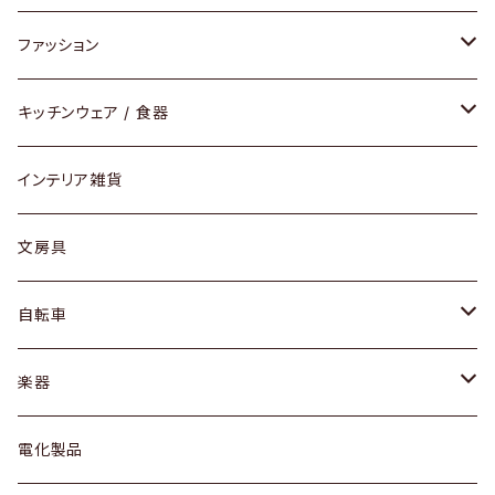
チェア / スツール
ペンダントライト
ファッション
ダイニングセット / ダイニングテーブル
テーブルランプ / デスクスタンド
アクセサリー
キッチンウェア / 食器
リング
ローテーブル / サイドテーブル
フロアライト
財布
グラス / タンブラー
インテリア雑貨
ピアス / イヤリング
デスク / コンソール
バッグ
カップ / マグ
文房具
ネックレス / ペンダント
ドレッサー
アウター
プレート / ボウル
自転車
ブレスレット / バングル
シェルフ
トップス
カトラリー
dahon
楽器
ブローチ
キュリオケース / 飾り棚
ワンピース
ケトル / ティーポット
ギター
電化製品
その他アクセサリー