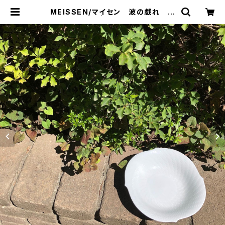
MEISSEN/マイセン 波の戯れ サ
ラダディッシュ | トリノス-torinoth-
| 新宿区神楽坂のリサイクルショッ
プ・古着