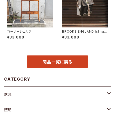
コーナーシェルフ
BROOKS ENGLAND Islingto
n Rucksack
¥33,000
¥33,000
商品一覧に戻る
CATEGORY
家具
ソファ / ベンチ
照明