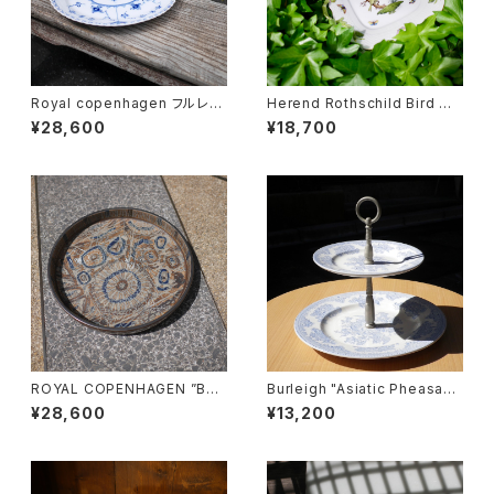
Royal copenhagen フルレー
Herend Rothschild Bird ハ
ス オーバルディッシュ
ンドル付ケーキプレート
¥28,600
¥18,700
ROYAL COPENHAGEN ”Bac
Burleigh "Asiatic Pheasant
a" 丸トレイ
s" ケーキスタンド
¥28,600
¥13,200