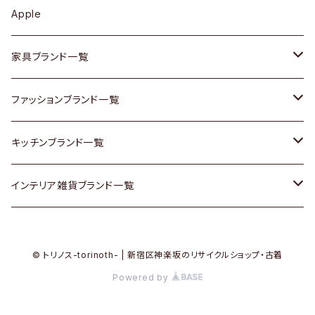
カップボード / 食器棚
ボトムス
鍋 / フライパン
ベース
Apple
チェスト
靴
Vintage / ヴィンテージ
その他楽器
家具ブランド一覧
その他家具
スカーフ
銀製品
ACME Furniture / アクメ ファニチャー
ファッションブランド一覧
Vintageヴィンテージ / Antiqueアンティーク
腕時計
和物 / 作家物
ACTUS / アクタス
agnes b / アニエス ベー
キッチンブランド一覧
Designers / デザイナーズ
Vintage / ヴィンテージ
その他キッチン雑貨
arflex / アルフレックス
BALLY / バリー
ARABIA / アラビア
インテリア雑貨ブランド一覧
リメイク / DIY
Designers / デザイナーズ
B-COMPANY / ビーカンパニー
BOTTEGA VENETA / ボッテガ・ヴェネタ
Baccrat / バカラ
ALESSI / アレッシィ
© トリノス-torinoth- | 新宿区神楽坂のリサイクルショップ・古着
その他ファッション
BoConcept / ボーコンセプト
Burberry / バーバリー
Fire-King / ファイヤーキング
Dulton / ダルトン
Powered by
Cassina / カッシーナ
Barbour / バブアー
GUSTAFSBERG / グスタフスベリ
Lisa Larson / リサラーソン