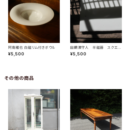
阿南維也 白磁リム付きボウル
田鶴濱守人 半磁器 スクエア
プレート
¥5,500
¥5,500
その他の商品