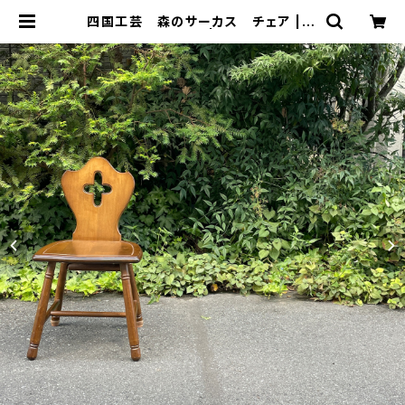
四国工芸 森のサーカス チェア | ト
リノス-torinoth- | 新宿区神楽坂の
リサイクルショップ・古着