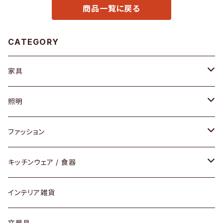
商品一覧に戻る
CATEGORY
家具
ソファ / ベンチ
照明
チェア / スツール
ペンダントライト
ファッション
ダイニングセット / ダイニングテーブル
テーブルランプ / デスクスタンド
アクセサリー
キッチンウェア / 食器
リング
ローテーブル / サイドテーブル
フロアライト
財布
グラス / タンブラー
インテリア雑貨
ピアス / イヤリング
デスク / コンソール
バッグ
カップ / マグ
文房具