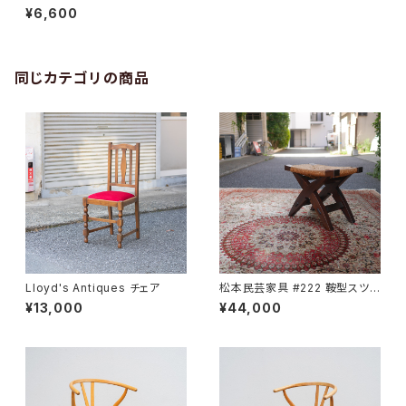
ア
¥6,600
同じカテゴリの商品
Lloyd's Antiques チェア
松本民芸家具 #222 鞍型スツ
ール
¥13,000
¥44,000