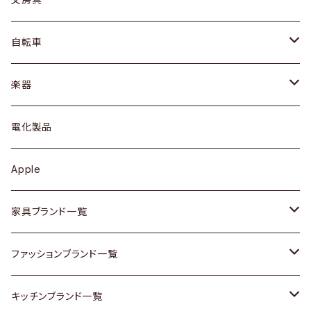
ネックレス / ペンダント
ドレッサー
アウター
プレート / ボウル
自転車
ブレスレット / バングル
シェルフ
トップス
カトラリー
dahon
楽器
ブローチ
キュリオケース / 飾り棚
ワンピース
ケトル / ティーポット
ギター
電化製品
その他アクセサリー
カップボード / 食器棚
ボトムス
鍋 / フライパン
ベース
Apple
チェスト
靴
Vintage / ヴィンテージ
その他楽器
家具ブランド一覧
その他家具
スカーフ
銀製品
ACME Furniture / アクメ ファニチャー
ファッションブランド一覧
Vintageヴィンテージ / Antiqueアンティーク
腕時計
和物 / 作家物
ACTUS / アクタス
agnes b / アニエス ベー
キッチンブランド一覧