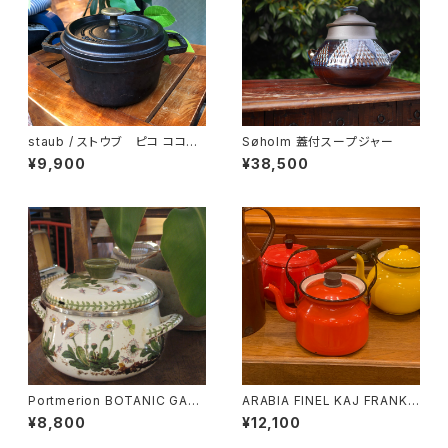
staub / ストウブ ピコ ココット
Søholm 蓋付スープジャー
ラウンド
¥9,900
¥38,500
Portmerion BOTANIC GAR
ARABIA FINEL KAJ FRANK
DEN ホーロー鍋
ホーローケトル
¥8,800
¥12,100