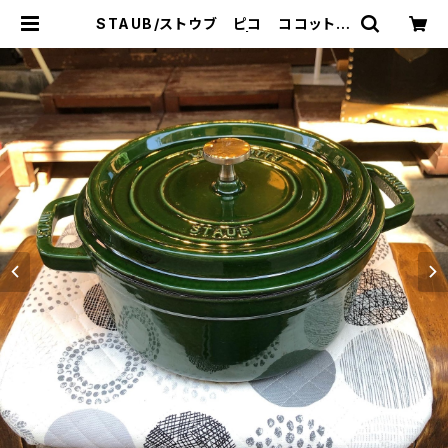
STAUB/ストウブ ピコ ココット
ホーロー鍋 24cm | トリノス-tori
noth- | 新宿区神楽坂のリサイクル
ショップ・古着