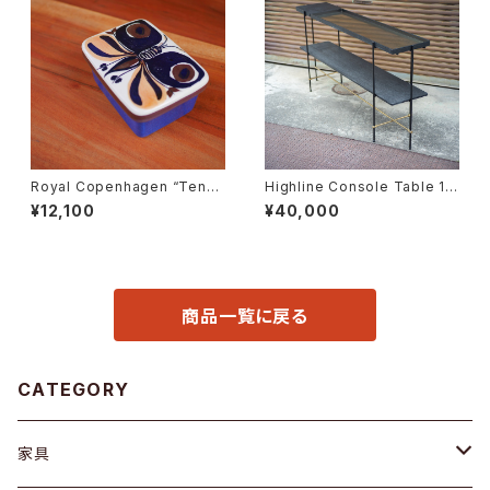
Royal Copenhagen “Tener
Highline Console Table 18
a” Butter Case
0
¥12,100
¥40,000
商品一覧に戻る
CATEGORY
家具