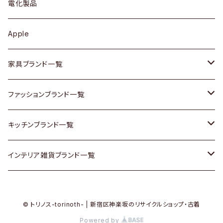
キュリオケース / 飾り棚
ワンピース
ケトル / ティーポット
ギター
電化製品
その他アクセサリー
カップボード / 食器棚
ボトムス
鍋 / フライパン
ベース
Apple
チェスト
靴
Vintage / ヴィンテージ
その他楽器
家具ブランド一覧
その他家具
スカーフ
銀製品
ACME Furniture / アクメ ファニチャー
ファッションブランド一覧
Vintageヴィンテージ / Antiqueアンティーク
腕時計
和物 / 作家物
ACTUS / アクタス
agnes b / アニエス ベー
キッチンブランド一覧
Designers / デザイナーズ
Vintage / ヴィンテージ
その他キッチン雑貨
arflex / アルフレックス
BALLY / バリー
ARABIA / アラビア
インテリア雑貨ブランド一覧
リメイク / DIY
Designers / デザイナーズ
B-COMPANY / ビーカンパニー
BOTTEGA VENETA / ボッテガ・ヴェネタ
Baccrat / バカラ
ALESSI / アレッシィ
© トリノス-torinoth- | 新宿区神楽坂のリサイクルショップ・古着
その他ファッション
BoConcept / ボーコンセプト
Burberry / バーバリー
Fire-King / ファイヤーキング
Dulton / ダルトン
Powered by