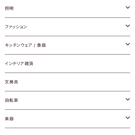
ソファ / ベンチ
照明
チェア / スツール
ペンダントライト
ファッション
ダイニングセット / ダイニングテーブル
テーブルランプ / デスクスタンド
アクセサリー
キッチンウェア / 食器
リング
ローテーブル / サイドテーブル
フロアライト
財布
グラス / タンブラー
インテリア雑貨
ピアス / イヤリング
デスク / コンソール
バッグ
カップ / マグ
文房具
ネックレス / ペンダント
ドレッサー
アウター
プレート / ボウル
自転車
ブレスレット / バングル
シェルフ
トップス
カトラリー
dahon
楽器
ブローチ