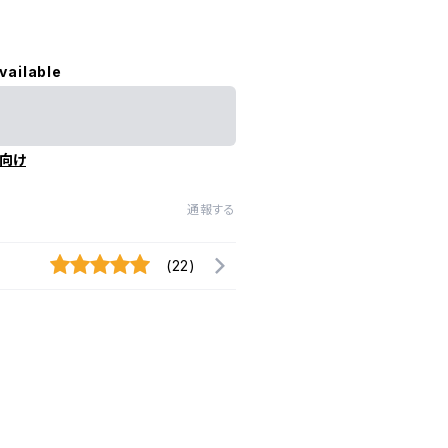
vailable
向け
通報する
(22)