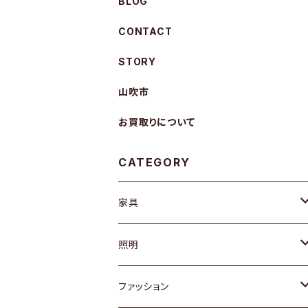
BLOG
CONTACT
STORY
山吹市
お買取りについて
CATEGORY
家具
ソファ / ベンチ
照明
チェア / スツール
ペンダントライト
ファッション