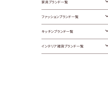
チェスト
靴
Vintage / ヴィンテージ
その他楽器
家具ブランド一覧
その他家具
スカーフ
銀製品
ACME Furniture / アクメ ファニチャー
ファッションブランド一覧
Vintageヴィンテージ / Antiqueアンティ
腕時計
和物 / 作家物
ACTUS / アクタス
agnes b / アニエス ベー
キッチンブランド一覧
ーク
Vintage / ヴィンテージ
その他キッチン雑貨
arflex / アルフレックス
BALLY / バリー
ARABIA / アラビア
インテリア雑貨ブランド一覧
Designers / デザイナーズ
Designers / デザイナーズ
B-COMPANY / ビーカンパニー
BOTTEGA VENETA / ボッテガ・ヴェネ
Baccrat / バカラ
ALESSI / アレッシィ
リメイク / DIY
タ
その他ファッション
BoConcept / ボーコンセプト
Fire-King / ファイヤーキング
Dulton / ダルトン
Burberry / バーバリー
Cassina / カッシーナ
GUSTAFSBERG / グスタフスベリ
Lisa Larson / リサラーソン
Barbour / バブアー
CRASH GATE / (Knot antiques)
Herend / ヘレンド
LLADRO / リアドロ