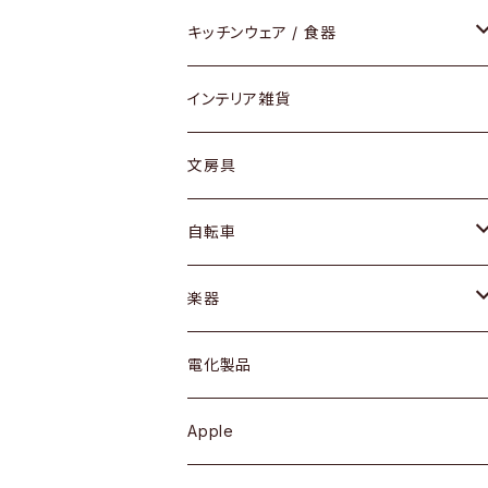
ダイニングセット / ダイニングテーブル
テーブルランプ / デスクスタンド
アクセサリー
キッチンウェア / 食器
リング
ローテーブル / サイドテーブル
フロアライト
財布
グラス / タンブラー
インテリア雑貨
ピアス / イヤリング
デスク / コンソール
バッグ
カップ / マグ
文房具
ネックレス / ペンダント
ドレッサー
アウター
プレート / ボウル
自転車
ブレスレット / バングル
シェルフ
トップス
カトラリー
dahon
楽器
ブローチ
キュリオケース / 飾り棚
ワンピース
ケトル / ティーポット
ギター
電化製品
その他アクセサリー
カップボード / 食器棚
ボトムス
鍋 / フライパン
ベース
Apple