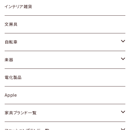
リング
ローテーブル / サイドテーブル
フロアライト
財布
グラス / タンブラー
インテリア雑貨
ピアス / イヤリング
デスク / コンソール
バッグ
カップ / マグ
文房具
ネックレス / ペンダント
ドレッサー
アウター
プレート / ボウル
自転車
ブレスレット / バングル
シェルフ
トップス
カトラリー
dahon
楽器
ブローチ
キュリオケース / 飾り棚
ワンピース
ケトル / ティーポット
ギター
電化製品
その他アクセサリー
カップボード / 食器棚
ボトムス
鍋 / フライパン
ベース
Apple
チェスト
靴
Vintage / ヴィンテージ
その他楽器
家具ブランド一覧