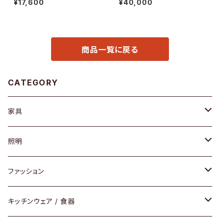
¥17,600
¥40,000
商品一覧に戻る
CATEGORY
家具
ソファ / ベンチ
照明
チェア / スツール
ペンダントライト
ファッション
ダイニングセット / ダイニングテーブル
テーブルランプ / デスクスタンド
アクセサリー
キッチンウェア / 食器