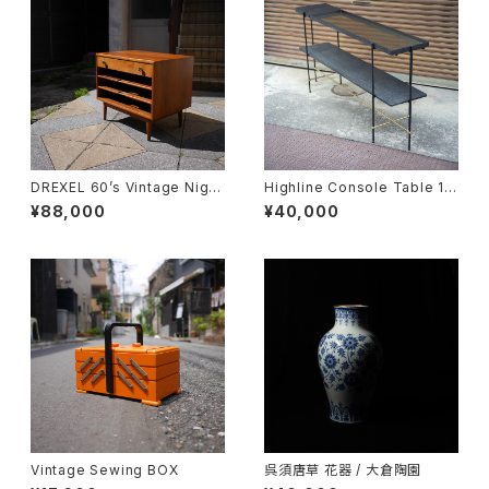
DREXEL 60’s Vintage Night
Highline Console Table 18
table
0
¥88,000
¥40,000
Vintage Sewing BOX
呉須唐草 花器 / 大倉陶園