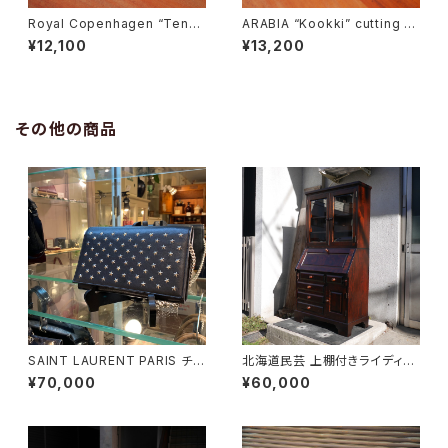
Royal Copenhagen “Tener
ARABIA “Kookki” cutting b
a” Butter Case
oard
¥12,100
¥13,200
その他の商品
SAINT LAURENT PARIS チェ
北海道民芸 上棚付きライディン
ーンショルダーウォレット
グビューロー
¥70,000
¥60,000