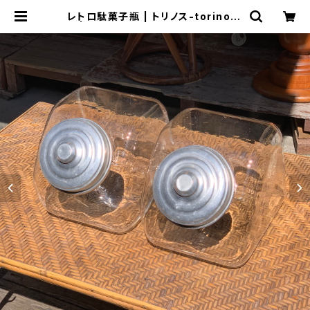
レトロ駄菓子瓶 | トリノス-torinoth
- | 新宿区神楽坂のリサイクルショッ
プ・古着