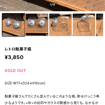
1
/9
レトロ駄菓子瓶
¥3,850
SOLD OUT
SIZE:W17×D24×H19(cm)
駄菓子屋さんでたくさん並んでいるこのような瓶、実はけっこう希
少なようです。<中>の刻印やガラスの質感から見ても、なかなか