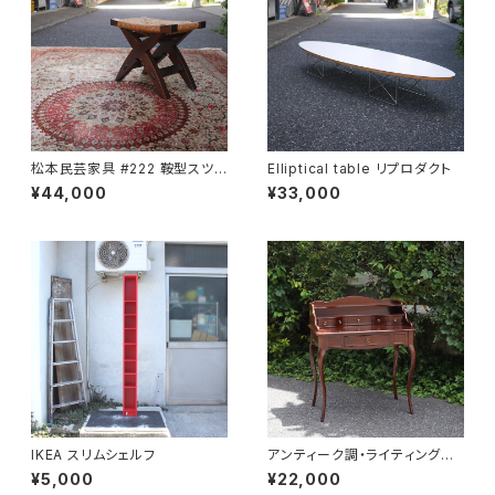
松本民芸家具 #222 鞍型スツ
Elliptical table リプロダクト
ール
¥44,000
¥33,000
IKEA スリムシェルフ
アンティーク調・ライティングデ
スク
¥5,000
¥22,000