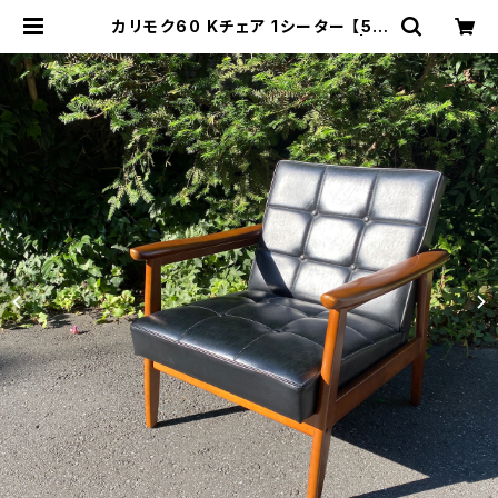
カリモク60 Kチェア 1シーター 【50
周年記念復刻ブランドプレート】 | ト
リノス-torinoth- | 新宿区神楽坂の
リサイクルショップ・古着