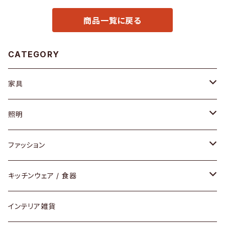
商品一覧に戻る
CATEGORY
家具
ソファ / ベンチ
照明
チェア / スツール
ペンダントライト
ファッション
ダイニングセット / ダイニングテーブル
テーブルランプ / デスクスタンド
アクセサリー
キッチンウェア / 食器
リング
ローテーブル / サイドテーブル
フロアライト
財布
グラス / タンブラー
インテリア雑貨