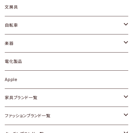
ピアス / イヤリング
デスク / コンソール
バッグ
カップ / マグ
文房具
ネックレス / ペンダント
ドレッサー
アウター
プレート / ボウル
自転車
ブレスレット / バングル
シェルフ
トップス
カトラリー
dahon
楽器
ブローチ
キュリオケース / 飾り棚
ワンピース
ケトル / ティーポット
ギター
電化製品
その他アクセサリー
カップボード / 食器棚
ボトムス
鍋 / フライパン
ベース
Apple
チェスト
靴
Vintage / ヴィンテージ
その他楽器
家具ブランド一覧
その他家具
スカーフ
銀製品
ACME Furniture / アクメ ファニチャー
ファッションブランド一覧