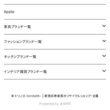
その他アクセサリー
カップボード / 食器棚
ボトムス
鍋 / フライパン
ベース
Apple
チェスト
靴
Vintage / ヴィンテージ
その他楽器
家具ブランド一覧
その他家具
スカーフ
銀製品
ACME Furniture / アクメ ファニチャー
ファッションブランド一覧
Vintageヴィンテージ / Antiqueアンティーク
腕時計
和物 / 作家物
ACTUS / アクタス
agnes b / アニエス ベー
キッチンブランド一覧
Designers / デザイナーズ
Vintage / ヴィンテージ
その他キッチン雑貨
arflex / アルフレックス
BALLY / バリー
ARABIA / アラビア
インテリア雑貨ブランド一覧
リメイク / DIY
Designers / デザイナーズ
B-COMPANY / ビーカンパニー
BOTTEGA VENETA / ボッテガ・ヴェネタ
Baccrat / バカラ
ALESSI / アレッシィ
© トリノス-torinoth- | 新宿区神楽坂のリサイクルショップ・古着
その他ファッション
BoConcept / ボーコンセプト
Burberry / バーバリー
Fire-King / ファイヤーキング
Dulton / ダルトン
Powered by