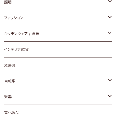
ソファ / ベンチ
照明
チェア / スツール
ペンダントライト
ファッション
ダイニングセット / ダイニングテーブル
テーブルランプ / デスクスタンド
アクセサリー
キッチンウェア / 食器
リング
ローテーブル / サイドテーブル
フロアライト
財布
グラス / タンブラー
インテリア雑貨
ピアス / イヤリング
デスク / コンソール
バッグ
カップ / マグ
文房具
ネックレス / ペンダント
ドレッサー
アウター
プレート / ボウル
自転車
ブレスレット / バングル
シェルフ
トップス
カトラリー
dahon
楽器
ブローチ
キュリオケース / 飾り棚
ワンピース
ケトル / ティーポット
ギター
電化製品