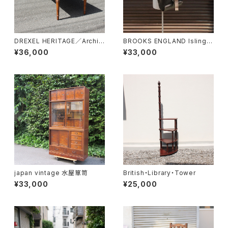
DREXEL HERITAGE／Archit
BROOKS ENGLAND Islingto
ectual Low Table
n Rucksack
¥36,000
¥33,000
japan vintage 水屋箪笥
British・Library・Tower
¥33,000
¥25,000