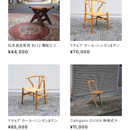
松本民芸家具 #222 鞍型スツ
Yチェア カール・ハンセン&サン
ール
¥44,000
¥70,000
Yチェア カール・ハンセン&サン
Calligaris OLIVIA 伸長式チェ
ア
¥65,000
¥11,000