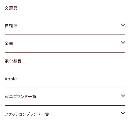
ピアス / イヤリング
デスク / コンソール
バッグ
カップ / マグ
文房具
ネックレス / ペンダント
ドレッサー
アウター
プレート / ボウル
自転車
ブレスレット / バングル
シェルフ
トップス
カトラリー
dahon
楽器
ブローチ
キュリオケース / 飾り棚
ワンピース
ケトル / ティーポット
ギター
電化製品
その他アクセサリー
カップボード / 食器棚
ボトムス
鍋 / フライパン
ベース
Apple
チェスト
靴
Vintage / ヴィンテージ
その他楽器
家具ブランド一覧
その他家具
スカーフ
銀製品
ACME Furniture / アクメ ファニチャー
ファッションブランド一覧