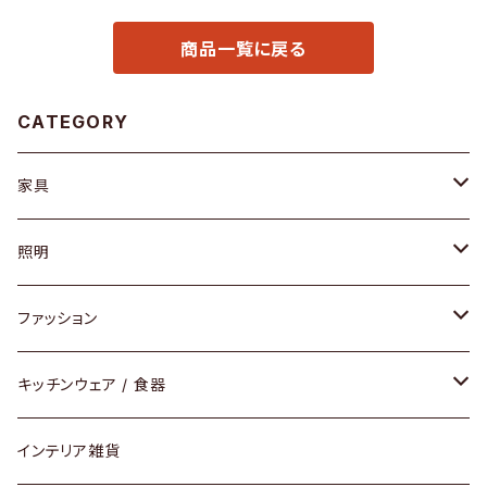
商品一覧に戻る
CATEGORY
家具
ソファ / ベンチ
照明
チェア / スツール
ペンダントライト
ファッション
ダイニングセット / ダイニングテーブル
テーブルランプ / デスクスタンド
アクセサリー
キッチンウェア / 食器
リング
ローテーブル / サイドテーブル
フロアライト
財布
グラス / タンブラー
インテリア雑貨