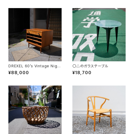
DREXEL 60’s Vintage Night
〇△のガラステーブル
table
¥88,000
¥18,700