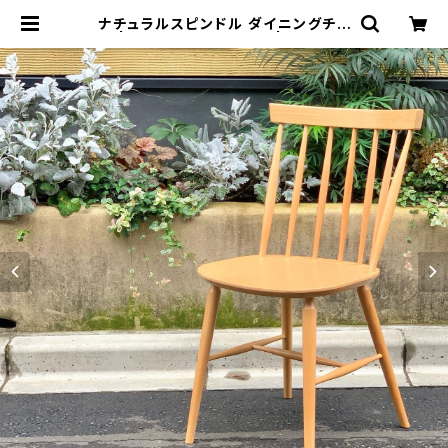
ナチュラルスピンドル ダイニングチェ
ア | トリノス-torinoth- | 新宿区神
楽坂のリサイクルショップ・古着