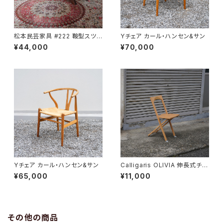
松本民芸家具 #222 鞍型スツ
Yチェア カール・ハンセン&サン
ール
¥44,000
¥70,000
Yチェア カール・ハンセン&サン
Calligaris OLIVIA 伸長式チェ
ア
¥65,000
¥11,000
その他の商品