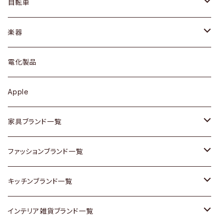
ドレッサー
アウター
プレート / ボウル
自転車
ブレスレット / バングル
シェルフ
トップス
カトラリー
dahon
楽器
ブローチ
キュリオケース / 飾り棚
ワンピース
ケトル / ティーポット
ギター
電化製品
その他アクセサリー
カップボード / 食器棚
ボトムス
鍋 / フライパン
ベース
Apple
チェスト
靴
Vintage / ヴィンテージ
その他楽器
家具ブランド一覧
その他家具
スカーフ
銀製品
ACME Furniture / アクメ ファニチャー
ファッションブランド一覧
Vintageヴィンテージ / Antiqueアンティーク
腕時計
和物 / 作家物
ACTUS / アクタス
agnes b / アニエス ベー
キッチンブランド一覧
Designers / デザイナーズ
Vintage / ヴィンテージ
その他キッチン雑貨
arflex / アルフレックス
BALLY / バリー
ARABIA / アラビア
インテリア雑貨ブランド一覧