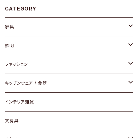
CATEGORY
家具
ソファ / ベンチ
照明
チェア / スツール
ペンダントライト
ファッション
ダイニングセット / ダイニングテーブル
テーブルランプ / デスクスタンド
アクセサリー
キッチンウェア / 食器
リング
ローテーブル / サイドテーブル
フロアライト
財布
グラス / タンブラー
インテリア雑貨
ピアス / イヤリング
デスク / コンソール
バッグ
カップ / マグ
文房具
ネックレス / ペンダント