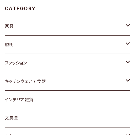
CATEGORY
家具
ソファ / ベンチ
照明
チェア / スツール
ペンダントライト
ファッション
ダイニングセット / ダイニングテーブル
テーブルランプ / デスクスタンド
アクセサリー
キッチンウェア / 食器
リング
ローテーブル / サイドテーブル
フロアライト
財布
グラス / タンブラー
インテリア雑貨
ピアス / イヤリング
デスク / コンソール
バッグ
カップ / マグ
文房具
ネックレス / ペンダント