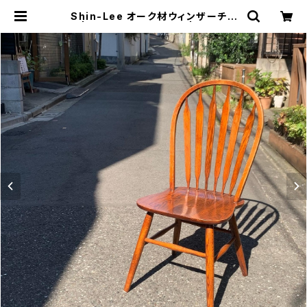
Shin-Lee オーク材ウィンザーチェ
ア | トリノス-torinoth- | 新宿区神
楽坂のリサイクルショップ・古着