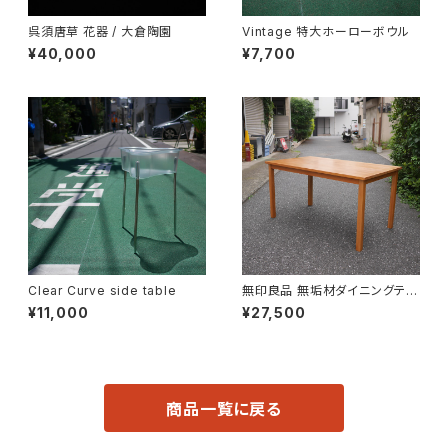
呉須唐草 花器 / 大倉陶園
Vintage 特大ホーローボウル
¥40,000
¥7,700
Clear Curve side table
無印良品 無垢材ダイニングテー
ブル
¥11,000
¥27,500
商品一覧に戻る