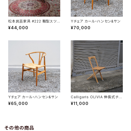
松本民芸家具 #222 鞍型スツ
Yチェア カール・ハンセン&サン
ール
¥44,000
¥70,000
Yチェア カール・ハンセン&サン
Calligaris OLIVIA 伸長式チェ
ア
¥65,000
¥11,000
その他の商品