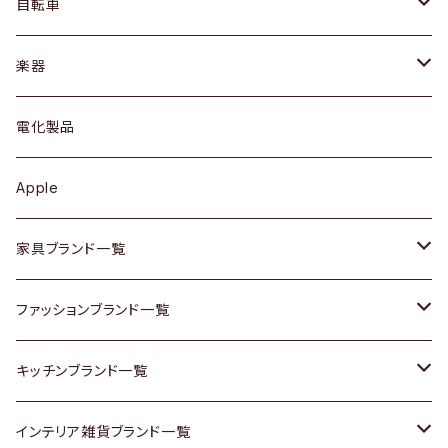
ドレッサー
アウター
プレート / ボウル
自転車
ブレスレット / バングル
シェルフ
トップス
カトラリー
dahon
楽器
ブローチ
キュリオケース / 飾り棚
ワンピース
ケトル / ティーポット
ギター
電化製品
その他アクセサリー
カップボード / 食器棚
ボトムス
鍋 / フライパン
ベース
Apple
チェスト
靴
Vintage / ヴィンテージ
その他楽器
家具ブランド一覧
その他家具
スカーフ
銀製品
ACME Furniture / アクメ ファニチャー
ファッションブランド一覧
Vintageヴィンテージ / Antiqueアンティーク
腕時計
和物 / 作家物
ACTUS / アクタス
agnes b / アニエス ベー
キッチンブランド一覧
Designers / デザイナーズ
Vintage / ヴィンテージ
その他キッチン雑貨
arflex / アルフレックス
BALLY / バリー
ARABIA / アラビア
インテリア雑貨ブランド一覧