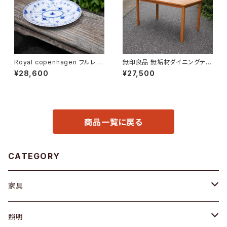
Royal copenhagen フルレー
無印良品 無垢材ダイニングテー
ス オーバルディッシュ
ブル
¥28,600
¥27,500
商品一覧に戻る
CATEGORY
家具
ソファ / ベンチ
照明