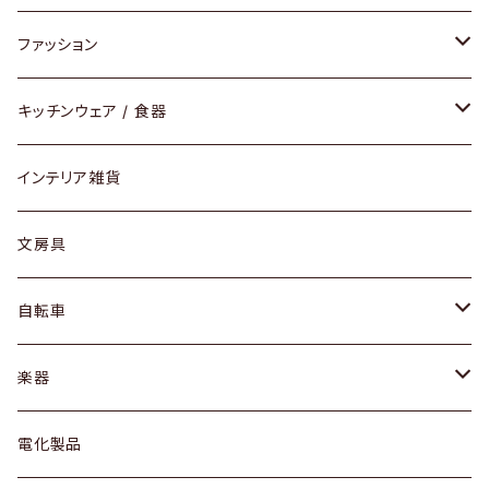
チェア / スツール
ペンダントライト
ファッション
ダイニングセット / ダイニングテーブル
テーブルランプ / デスクスタンド
アクセサリー
キッチンウェア / 食器
リング
ローテーブル / サイドテーブル
フロアライト
財布
グラス / タンブラー
インテリア雑貨
ピアス / イヤリング
デスク / コンソール
バッグ
カップ / マグ
文房具
ネックレス / ペンダント
ドレッサー
アウター
プレート / ボウル
自転車
ブレスレット / バングル
シェルフ
トップス
カトラリー
dahon
楽器
ブローチ
キュリオケース / 飾り棚
ワンピース
ケトル / ティーポット
ギター
電化製品
その他アクセサリー