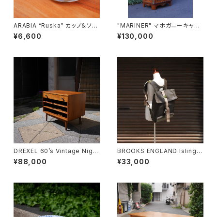
ARABIA “Ruska” カップ＆ソー
"MARINER" マホガニーキャビ
サー
ネット
¥6,600
¥130,000
DREXEL 60’s Vintage Night
BROOKS ENGLAND Islingto
table
n Rucksack
¥88,000
¥33,000