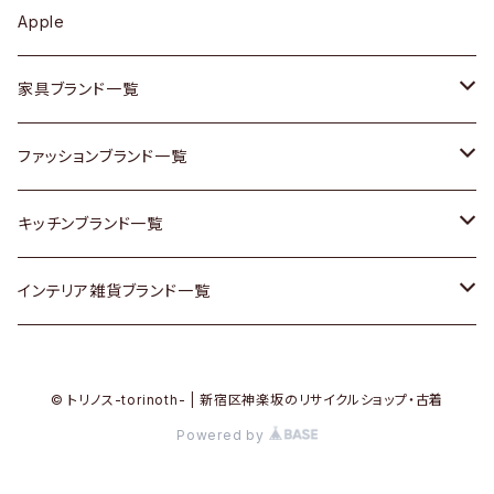
カップボード / 食器棚
ボトムス
鍋 / フライパン
ベース
Apple
チェスト
靴
Vintage / ヴィンテージ
その他楽器
家具ブランド一覧
その他家具
スカーフ
銀製品
ACME Furniture / アクメ ファニチャー
ファッションブランド一覧
Vintageヴィンテージ / Antiqueアンティーク
腕時計
和物 / 作家物
ACTUS / アクタス
agnes b / アニエス ベー
キッチンブランド一覧
Designers / デザイナーズ
Vintage / ヴィンテージ
その他キッチン雑貨
arflex / アルフレックス
BALLY / バリー
ARABIA / アラビア
インテリア雑貨ブランド一覧
リメイク / DIY
Designers / デザイナーズ
B-COMPANY / ビーカンパニー
BOTTEGA VENETA / ボッテガ・ヴェネタ
Baccrat / バカラ
ALESSI / アレッシィ
© トリノス-torinoth- | 新宿区神楽坂のリサイクルショップ・古着
その他ファッション
BoConcept / ボーコンセプト
Burberry / バーバリー
Fire-King / ファイヤーキング
Dulton / ダルトン
Powered by
Cassina / カッシーナ
Barbour / バブアー
GUSTAFSBERG / グスタフスベリ
Lisa Larson / リサラーソン