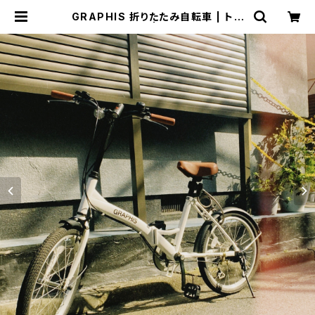
GRAPHIS 折りたたみ自転車 | トリ
ノス-torinoth- | 新宿区神楽坂のリ
サイクルショップ・古着