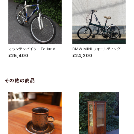
マウンテンバイク Telluride I
BMW MINI フォールディングバ
nfinity MTB カナダ
イク
¥25,400
¥24,200
その他の商品