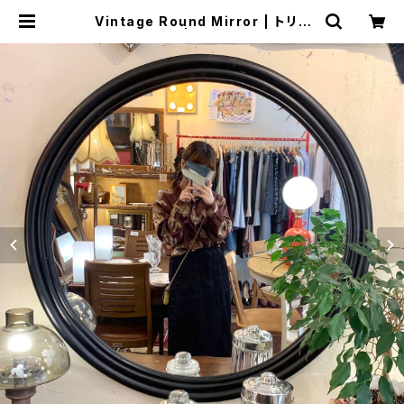
Vintage Round Mirror | トリノ
ス-torinoth- | 新宿区神楽坂のリサ
イクルショップ・古着