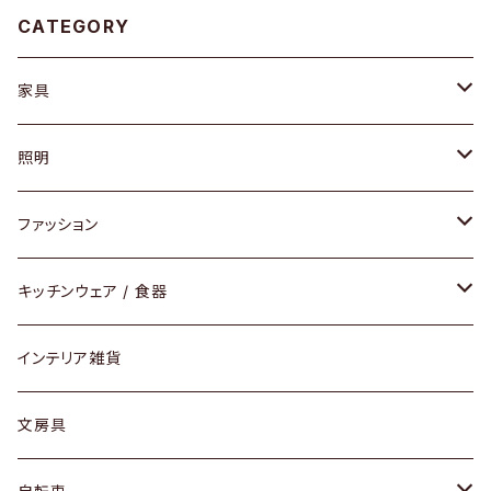
CATEGORY
家具
ソファ / ベンチ
照明
チェア / スツール
ペンダントライト
ファッション
ダイニングセット / ダイニングテーブル
テーブルランプ / デスクスタンド
アクセサリー
キッチンウェア / 食器
リング
ローテーブル / サイドテーブル
フロアライト
財布
グラス / タンブラー
インテリア雑貨
ピアス / イヤリング
デスク / コンソール
バッグ
カップ / マグ
文房具
ネックレス / ペンダント
ドレッサー
アウター
プレート / ボウル