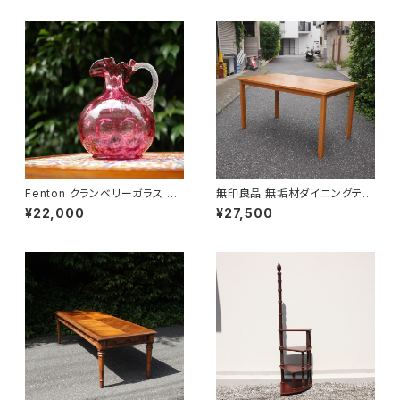
Fenton クランベリーガラス ピ
無印良品 無垢材ダイニングテー
ッチャー
ブル
¥22,000
¥27,500