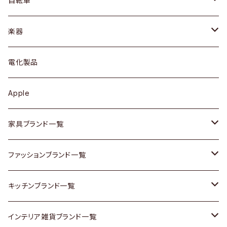
自転車
ブレスレット / バングル
シェルフ
トップス
カトラリー
dahon
楽器
ブローチ
キュリオケース / 飾り棚
ワンピース
ケトル / ティーポット
ギター
電化製品
その他アクセサリー
カップボード / 食器棚
ボトムス
鍋 / フライパン
ベース
Apple
チェスト
靴
Vintage / ヴィンテージ
その他楽器
家具ブランド一覧
その他家具
スカーフ
銀製品
ACME Furniture / アクメ ファニチャー
ファッションブランド一覧
Vintageヴィンテージ / Antiqueアンティーク
腕時計
和物 / 作家物
ACTUS / アクタス
agnes b / アニエス ベー
キッチンブランド一覧
Designers / デザイナーズ
Vintage / ヴィンテージ
その他キッチン雑貨
arflex / アルフレックス
BALLY / バリー
ARABIA / アラビア
インテリア雑貨ブランド一覧