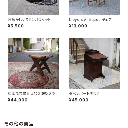
古めかしいラタンバスケット
Lloyd's Antiques チェア
¥5,500
¥13,000
松本民芸家具 #222 鞍型スツ
ダベンポートデスク
ール
¥44,000
¥45,000
その他の商品