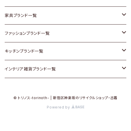
チェスト
靴
Vintage / ヴィンテージ
その他楽器
家具ブランド一覧
その他家具
スカーフ
銀製品
ACME Furniture / アクメ ファニチャー
ファッションブランド一覧
Vintageヴィンテージ / Antiqueアンティーク
腕時計
和物 / 作家物
ACTUS / アクタス
agnes b / アニエス ベー
キッチンブランド一覧
Designers / デザイナーズ
Vintage / ヴィンテージ
その他キッチン雑貨
arflex / アルフレックス
BALLY / バリー
ARABIA / アラビア
インテリア雑貨ブランド一覧
リメイク / DIY
Designers / デザイナーズ
B-COMPANY / ビーカンパニー
BOTTEGA VENETA / ボッテガ・ヴェネタ
Baccrat / バカラ
ALESSI / アレッシィ
© トリノス-torinoth- | 新宿区神楽坂のリサイクルショップ・古着
その他ファッション
BoConcept / ボーコンセプト
Burberry / バーバリー
Fire-King / ファイヤーキング
Dulton / ダルトン
Powered by
Cassina / カッシーナ
Barbour / バブアー
GUSTAFSBERG / グスタフスベリ
Lisa Larson / リサラーソン