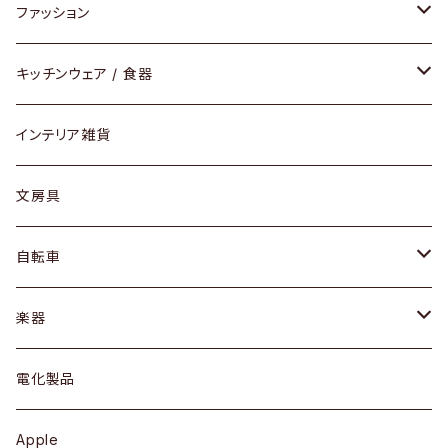
チェア / スツール
ペンダントライト
ファッション
ダイニングセット / ダイニングテーブル
テーブルランプ / デスクスタンド
アクセサリー
キッチンウェア / 食器
リング
ローテーブル / サイドテーブル
フロアライト
財布
グラス / タンブラー
インテリア雑貨
ピアス / イヤリング
デスク / コンソール
バッグ
カップ / マグ
文房具
ネックレス / ペンダント
ドレッサー
アウター
プレート / ボウル
自転車
ブレスレット / バングル
シェルフ
トップス
カトラリー
dahon
楽器
ブローチ
キュリオケース / 飾り棚
ワンピース
ケトル / ティーポット
ギター
電化製品
その他アクセサリー
カップボード / 食器棚
ボトムス
鍋 / フライパン
ベース
Apple