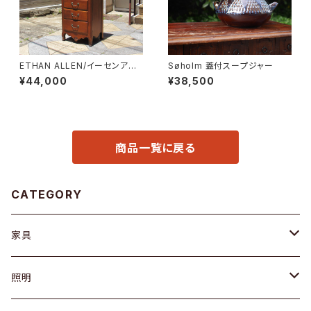
ETHAN ALLEN/イーセンアー
Søholm 蓋付スープジャー
レン 7段トールチェスト
¥44,000
¥38,500
商品一覧に戻る
CATEGORY
家具
ソファ / ベンチ
照明