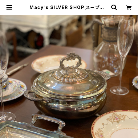
Macy's SILVER SHOP スープポッ
ト | トリノス-torinoth- | 新宿区神
楽坂のリサイクルショップ・古着