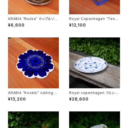
ARABIA “Ruska” カップ＆ソー
Royal Copenhagen “Tener
サー
a” Butter Case
¥6,600
¥12,100
ARABIA “Kookki” cutting b
Royal copenhagen フルレー
oard
ス オーバルディッシュ
¥13,200
¥28,600