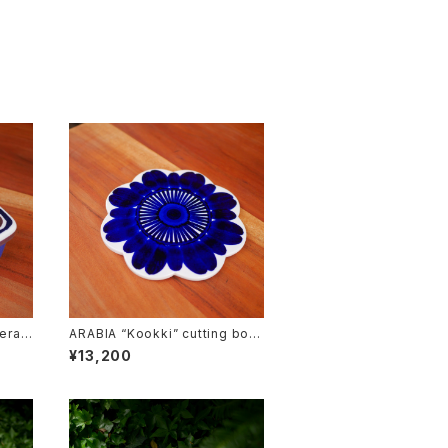
era”
ARABIA “Kookki” cutting boar
d
¥13,200