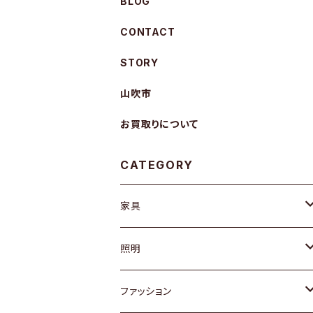
BLOG
CONTACT
STORY
山吹市
お買取りについて
CATEGORY
家具
ソファ / ベンチ
照明
チェア / スツール
ペンダントライト
ファッション