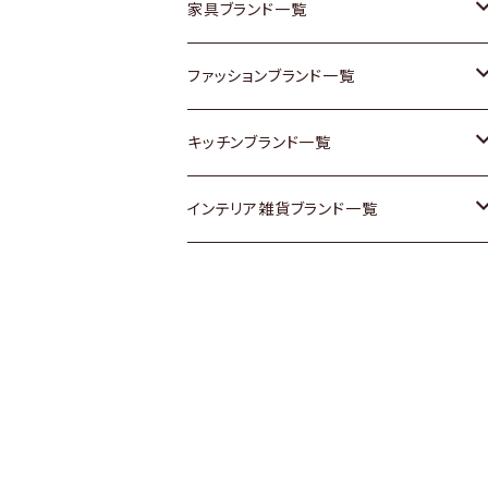
チェスト
靴
Vintage / ヴィンテージ
その他楽器
家具ブランド一覧
その他家具
スカーフ
銀製品
ACME Furniture / アクメ ファニチャー
ファッションブランド一覧
Vintageヴィンテージ / Antiqueアンティ
腕時計
和物 / 作家物
ACTUS / アクタス
agnes b / アニエス ベー
キッチンブランド一覧
ーク
Vintage / ヴィンテージ
その他キッチン雑貨
arflex / アルフレックス
BALLY / バリー
ARABIA / アラビア
インテリア雑貨ブランド一覧
Designers / デザイナーズ
Designers / デザイナーズ
B-COMPANY / ビーカンパニー
BOTTEGA VENETA / ボッテガ・ヴェネ
Baccrat / バカラ
ALESSI / アレッシィ
リメイク / DIY
タ
その他ファッション
BoConcept / ボーコンセプト
Fire-King / ファイヤーキング
Dulton / ダルトン
Burberry / バーバリー
Cassina / カッシーナ
GUSTAFSBERG / グスタフスベリ
Lisa Larson / リサラーソン
Barbour / バブアー
CRASH GATE / (Knot antiques)
Herend / ヘレンド
LLADRO / リアドロ