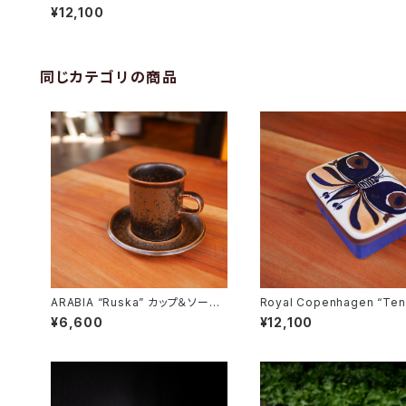
ェサーバー
¥12,100
同じカテゴリの商品
ARABIA “Ruska” カップ＆ソーサ
Royal Copenhagen “Ten
ー
Butter Case
¥6,600
¥12,100