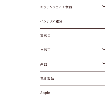
ダイニングセット / ダイニングテーブル
テーブルランプ / デスクスタンド
アクセサリー
キッチンウェア / 食器
リング
ローテーブル / サイドテーブル
フロアライト
財布
グラス / タンブラー
インテリア雑貨
ピアス / イヤリング
デスク / コンソール
バッグ
カップ / マグ
文房具
ネックレス / ペンダント
ドレッサー
アウター
プレート / ボウル
自転車
ブレスレット / バングル
シェルフ
トップス
カトラリー
dahon
楽器
ブローチ
キュリオケース / 飾り棚
ワンピース
ケトル / ティーポット
ギター
電化製品
その他アクセサリー
カップボード / 食器棚
ボトムス
鍋 / フライパン
ベース
Apple