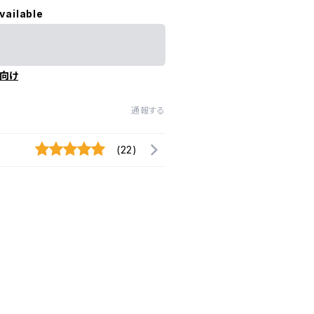
vailable
向け
通報する
(22)