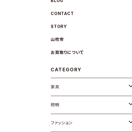
BLOG
CONTACT
STORY
山吹市
お買取りについて
CATEGORY
家具
ソファ / ベンチ
照明
チェア / スツール
ペンダントライト
ファッション