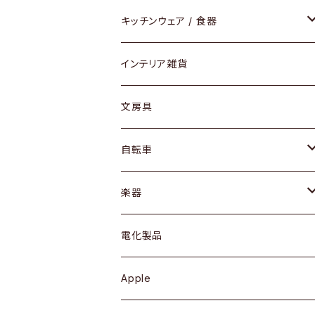
ダイニングセット / ダイニングテーブル
テーブルランプ / デスクスタンド
アクセサリー
キッチンウェア / 食器
リング
ローテーブル / サイドテーブル
フロアライト
財布
グラス / タンブラー
インテリア雑貨
ピアス / イヤリング
デスク / コンソール
バッグ
カップ / マグ
文房具
ネックレス / ペンダント
ドレッサー
アウター
プレート / ボウル
自転車
ブレスレット / バングル
シェルフ
トップス
カトラリー
dahon
楽器
ブローチ
キュリオケース / 飾り棚
ワンピース
ケトル / ティーポット
ギター
電化製品
その他アクセサリー
カップボード / 食器棚
ボトムス
鍋 / フライパン
ベース
Apple