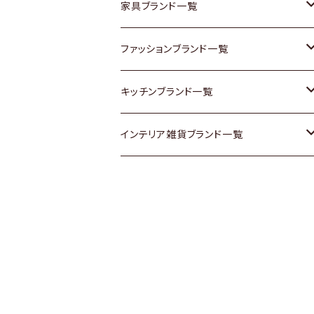
チェスト
靴
Vintage / ヴィンテージ
その他楽器
家具ブランド一覧
その他家具
スカーフ
銀製品
ACME Furniture / アクメ ファニチャー
ファッションブランド一覧
Vintageヴィンテージ / Antiqueアンティ
腕時計
和物 / 作家物
ACTUS / アクタス
agnes b / アニエス ベー
キッチンブランド一覧
ーク
Vintage / ヴィンテージ
その他キッチン雑貨
arflex / アルフレックス
BALLY / バリー
ARABIA / アラビア
インテリア雑貨ブランド一覧
Designers / デザイナーズ
Designers / デザイナーズ
B-COMPANY / ビーカンパニー
BOTTEGA VENETA / ボッテガ・ヴェネ
Baccrat / バカラ
ALESSI / アレッシィ
リメイク / DIY
タ
その他ファッション
BoConcept / ボーコンセプト
Fire-King / ファイヤーキング
Dulton / ダルトン
Burberry / バーバリー
Cassina / カッシーナ
GUSTAFSBERG / グスタフスベリ
Lisa Larson / リサラーソン
Barbour / バブアー
CRASH GATE / (Knot antiques)
Herend / ヘレンド
LLADRO / リアドロ