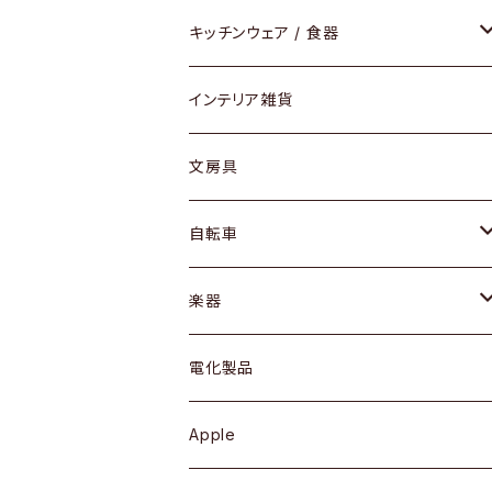
ダイニングセット / ダイニングテーブル
テーブルランプ / デスクスタンド
アクセサリー
キッチンウェア / 食器
リング
ローテーブル / サイドテーブル
フロアライト
財布
グラス / タンブラー
インテリア雑貨
ピアス / イヤリング
デスク / コンソール
バッグ
カップ / マグ
文房具
ネックレス / ペンダント
ドレッサー
アウター
プレート / ボウル
自転車
ブレスレット / バングル
シェルフ
トップス
カトラリー
dahon
楽器
ブローチ
キュリオケース / 飾り棚
ワンピース
ケトル / ティーポット
ギター
電化製品
その他アクセサリー
カップボード / 食器棚
ボトムス
鍋 / フライパン
ベース
Apple