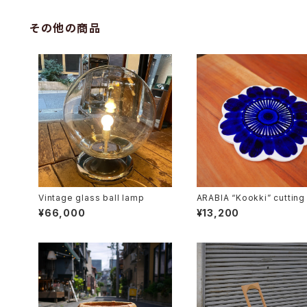
その他の商品
Vintage glass ball lamp
ARABIA “Kookki” cutting
d
¥66,000
¥13,200