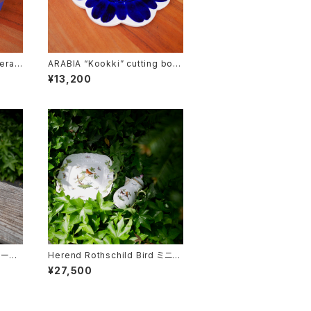
era”
ARABIA “Kookki” cutting boar
d
¥13,200
レース
Herend Rothschild Bird ミニテ
ィーポット
¥27,500