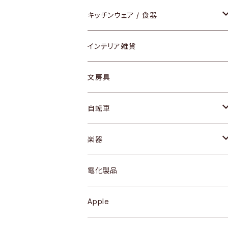
ダイニングセット / ダイニングテーブル
テーブルランプ / デスクスタンド
アクセサリー
キッチンウェア / 食器
リング
ローテーブル / サイドテーブル
フロアライト
財布
グラス / タンブラー
インテリア雑貨
ピアス / イヤリング
デスク / コンソール
バッグ
カップ / マグ
文房具
ネックレス / ペンダント
ドレッサー
アウター
プレート / ボウル
自転車
ブレスレット / バングル
シェルフ
トップス
カトラリー
dahon
楽器
ブローチ
キュリオケース / 飾り棚
ワンピース
ケトル / ティーポット
ギター
電化製品
その他アクセサリー
カップボード / 食器棚
ボトムス
鍋 / フライパン
ベース
Apple