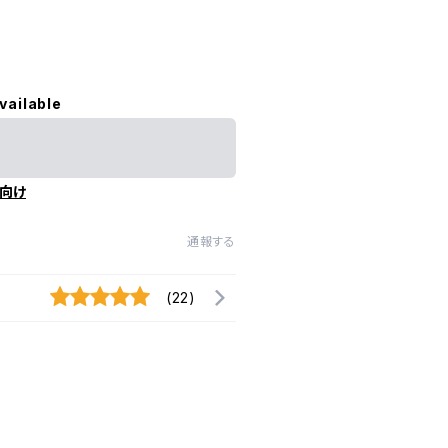
vailable
向け
通報する
(22)