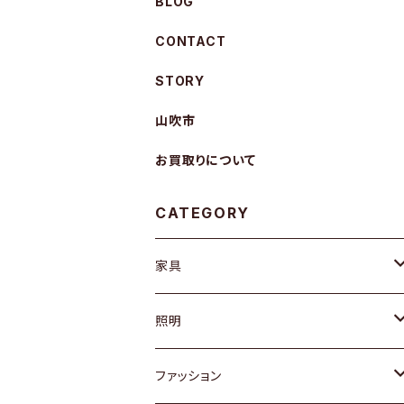
BLOG
CONTACT
STORY
山吹市
お買取りについて
CATEGORY
家具
ソファ / ベンチ
照明
チェア / スツール
ペンダントライト
ファッション