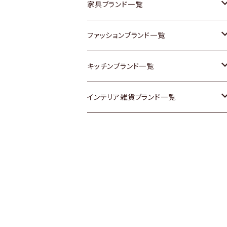
チェスト
靴
Vintage / ヴィンテージ
その他楽器
家具ブランド一覧
その他家具
スカーフ
銀製品
ACME Furniture / アクメ ファニチャー
ファッションブランド一覧
Vintageヴィンテージ / Antiqueアンティ
腕時計
和物 / 作家物
ACTUS / アクタス
agnes b / アニエス ベー
キッチンブランド一覧
ーク
Vintage / ヴィンテージ
その他キッチン雑貨
arflex / アルフレックス
BALLY / バリー
ARABIA / アラビア
インテリア雑貨ブランド一覧
Designers / デザイナーズ
Designers / デザイナーズ
B-COMPANY / ビーカンパニー
BOTTEGA VENETA / ボッテガ・ヴェネ
Baccrat / バカラ
ALESSI / アレッシィ
リメイク / DIY
タ
その他ファッション
BoConcept / ボーコンセプト
Fire-King / ファイヤーキング
Dulton / ダルトン
Burberry / バーバリー
Cassina / カッシーナ
GUSTAFSBERG / グスタフスベリ
Lisa Larson / リサラーソン
Barbour / バブアー
CRASH GATE / (Knot antiques)
Herend / ヘレンド
LLADRO / リアドロ