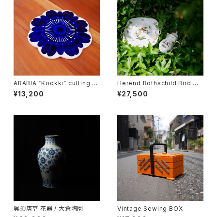
ARABIA “Kookki” cutting b
Herend Rothschild Bird ミ
oard
ニティーポット
¥13,200
¥27,500
呉須唐草 花器 / 大倉陶園
Vintage Sewing BOX