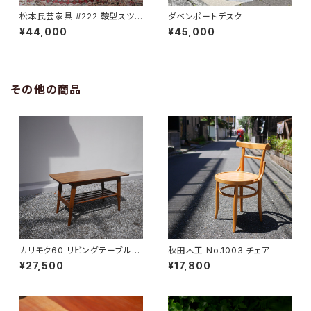
松本民芸家具 #222 鞍型スツ
ダベンポートデスク
ール
¥44,000
¥45,000
その他の商品
カリモク60 リビングテーブル
秋田木工 No.1003 チェア
小
¥27,500
¥17,800