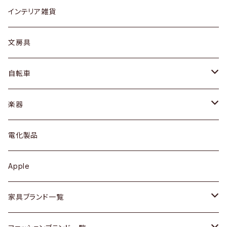
リング
ローテーブル / サイドテーブル
フロアライト
財布
グラス / タンブラー
インテリア雑貨
ピアス / イヤリング
デスク / コンソール
バッグ
カップ / マグ
文房具
ネックレス / ペンダント
ドレッサー
アウター
プレート / ボウル
自転車
ブレスレット / バングル
シェルフ
トップス
カトラリー
dahon
楽器
ブローチ
キュリオケース / 飾り棚
ワンピース
ケトル / ティーポット
ギター
電化製品
その他アクセサリー
カップボード / 食器棚
ボトムス
鍋 / フライパン
ベース
Apple
チェスト
靴
Vintage / ヴィンテージ
その他楽器
家具ブランド一覧