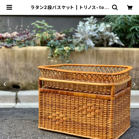
ラタン2段バスケット | トリノス-tori
noth- | 新宿区神楽坂のリサイクル
ショップ・古着