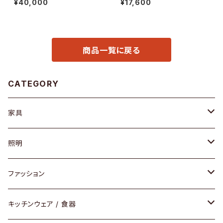
¥40,000
¥17,600
商品一覧に戻る
CATEGORY
家具
ソファ / ベンチ
照明
チェア / スツール
ペンダントライト
ファッション
ダイニングセット / ダイニングテーブル
テーブルランプ / デスクスタンド
アクセサリー
キッチンウェア / 食器