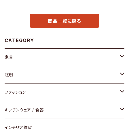
商品一覧に戻る
CATEGORY
家具
ソファ / ベンチ
照明
チェア / スツール
ペンダントライト
ファッション
ダイニングセット / ダイニングテーブル
テーブルランプ / デスクスタンド
アクセサリー
キッチンウェア / 食器
リング
ローテーブル / サイドテーブル
フロアライト
財布
グラス / タンブラー
インテリア雑貨