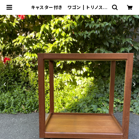
キャスター付き ワゴン | トリノス-t
orinoth- | 新宿区神楽坂のリサイク
ルショップ・古着