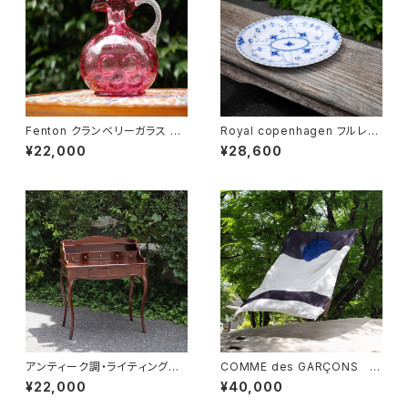
Fenton クランベリーガラス ピ
Royal copenhagen フルレー
ッチャー
ス オーバルディッシュ
¥22,000
¥28,600
アンティーク調・ライティングデ
COMME des GARÇONS 一
スク
枚布
¥22,000
¥40,000