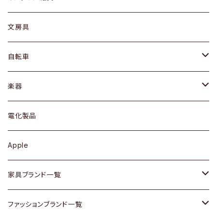
ピアス / イヤリング
デスク / コンソール
バッグ
カップ / マグ
文房具
ネックレス / ペンダント
ドレッサー
アウター
プレート / ボウル
自転車
ブレスレット / バングル
シェルフ
トップス
カトラリー
dahon
楽器
ブローチ
キュリオケース / 飾り棚
ワンピース
ケトル / ティーポット
ギター
電化製品
その他アクセサリー
カップボード / 食器棚
ボトムス
鍋 / フライパン
ベース
Apple
チェスト
靴
Vintage / ヴィンテージ
その他楽器
家具ブランド一覧
その他家具
スカーフ
銀製品
ACME Furniture / アクメ ファニチャー
ファッションブランド一覧