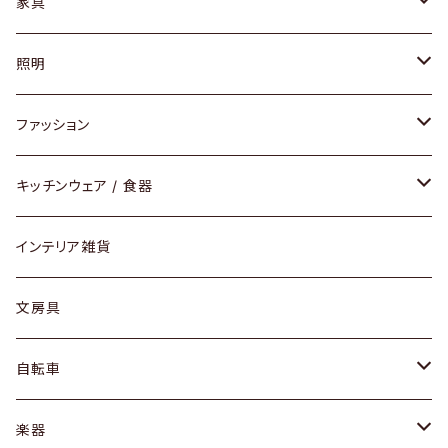
家具
ソファ / ベンチ
照明
チェア / スツール
ペンダントライト
ファッション
ダイニングセット / ダイニングテーブル
テーブルランプ / デスクスタンド
アクセサリー
キッチンウェア / 食器
リング
ローテーブル / サイドテーブル
フロアライト
財布
グラス / タンブラー
インテリア雑貨
ピアス / イヤリング
デスク / コンソール
バッグ
カップ / マグ
文房具
ネックレス / ペンダント
ドレッサー
アウター
プレート / ボウル
自転車
ブレスレット / バングル
シェルフ
トップス
カトラリー
dahon
楽器