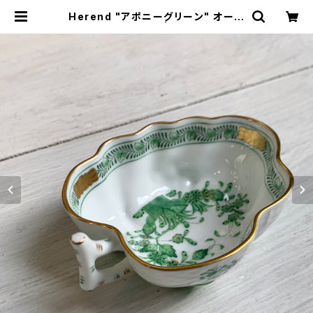
Herend "アポニーグリーン" オープ
ンシュガーボックス | トリノス-torin
oth- | 新宿区神楽坂のリサイクルシ
ョップ・古着