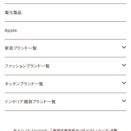
ブローチ
キュリオケース / 飾り棚
ワンピース
ケトル / ティーポット
ギター
電化製品
その他アクセサリー
カップボード / 食器棚
ボトムス
鍋 / フライパン
ベース
Apple
チェスト
靴
Vintage / ヴィンテージ
その他楽器
家具ブランド一覧
その他家具
スカーフ
銀製品
ACME Furniture / アクメ ファニチャー
ファッションブランド一覧
Vintageヴィンテージ / Antiqueアンティーク
腕時計
和物 / 作家物
ACTUS / アクタス
agnes b / アニエス ベー
キッチンブランド一覧
Designers / デザイナーズ
Vintage / ヴィンテージ
その他キッチン雑貨
arflex / アルフレックス
BALLY / バリー
ARABIA / アラビア
インテリア雑貨ブランド一覧
リメイク / DIY
Designers / デザイナーズ
B-COMPANY / ビーカンパニー
BOTTEGA VENETA / ボッテガ・ヴェネタ
Baccrat / バカラ
ALESSI / アレッシィ
© トリノス-torinoth- | 新宿区神楽坂のリサイクルショップ・古着