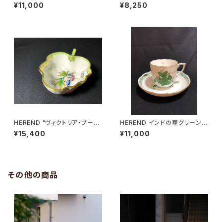
ン(置物)"
ラックオリーブ オーバルボウル"
¥11,000
¥8,250
HEREND "ヴィクトリア・ブーケ
HEREND インドの華グリーンC
シュガーボウル"
&S
¥15,400
¥11,000
その他の商品