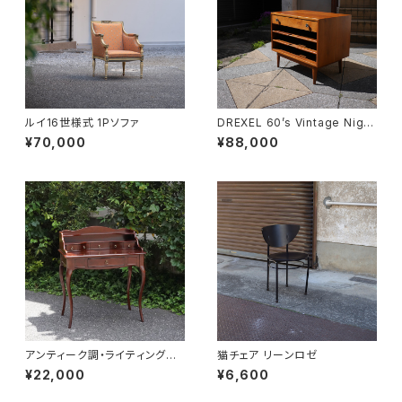
ルイ16世様式 1Pソファ
DREXEL 60’s Vintage Night
table
¥70,000
¥88,000
アンティーク調・ライティングデ
猫チェア リーンロゼ
スク
¥22,000
¥6,600