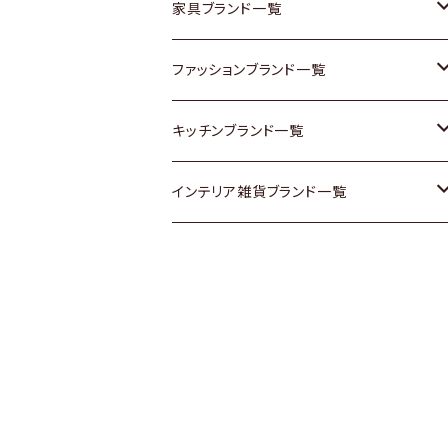
チェスト
靴
Vintage / ヴィンテージ
その他楽器
家具ブランド一覧
その他家具
スカーフ
銀製品
ACME Furniture / アクメ ファニチャー
ファッションブランド一覧
Vintageヴィンテージ / Antiqueアンティ
腕時計
和物 / 作家物
ACTUS / アクタス
agnes b / アニエス ベー
キッチンブランド一覧
ーク
Vintage / ヴィンテージ
その他キッチン雑貨
arflex / アルフレックス
BALLY / バリー
ARABIA / アラビア
インテリア雑貨ブランド一覧
Designers / デザイナーズ
Designers / デザイナーズ
B-COMPANY / ビーカンパニー
BOTTEGA VENETA / ボッテガ・ヴェネ
Baccrat / バカラ
ALESSI / アレッシィ
リメイク / DIY
タ
その他ファッション
BoConcept / ボーコンセプト
Fire-King / ファイヤーキング
Dulton / ダルトン
Burberry / バーバリー
Cassina / カッシーナ
GUSTAFSBERG / グスタフスベリ
Lisa Larson / リサラーソン
Barbour / バブアー
CRASH GATE / (Knot antiques)
Herend / ヘレンド
LLADRO / リアドロ