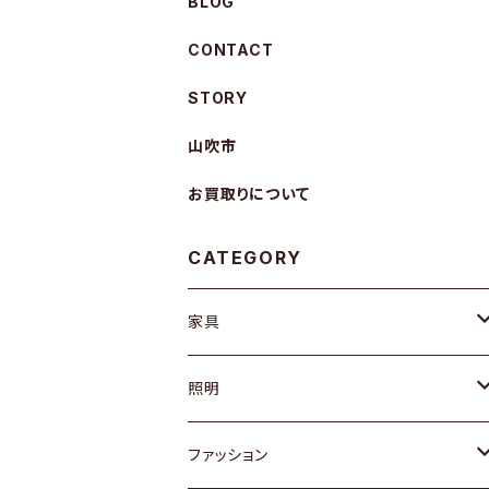
BLOG
CONTACT
STORY
山吹市
お買取りについて
CATEGORY
家具
ソファ / ベンチ
照明
チェア / スツール
ペンダントライト
ファッション