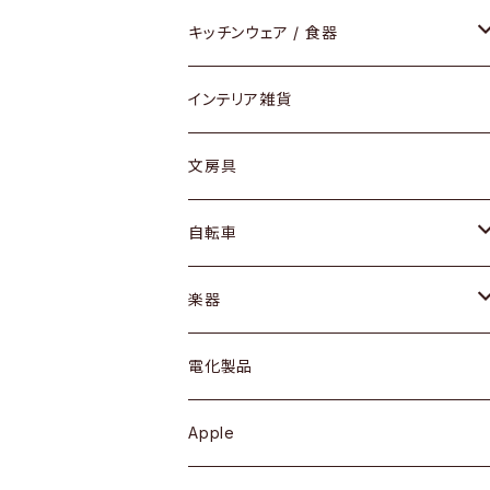
ダイニングセット / ダイニングテーブル
テーブルランプ / デスクスタンド
アクセサリー
キッチンウェア / 食器
リング
ローテーブル / サイドテーブル
フロアライト
財布
グラス / タンブラー
インテリア雑貨
ピアス / イヤリング
デスク / コンソール
バッグ
カップ / マグ
文房具
ネックレス / ペンダント
ドレッサー
アウター
プレート / ボウル
自転車
ブレスレット / バングル
シェルフ
トップス
カトラリー
dahon
楽器
ブローチ
キュリオケース / 飾り棚
ワンピース
ケトル / ティーポット
ギター
電化製品
その他アクセサリー
カップボード / 食器棚
ボトムス
鍋 / フライパン
ベース
Apple