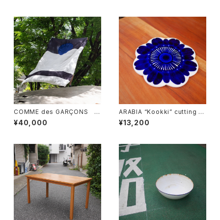
COMME des GARÇONS 一
ARABIA “Kookki” cutting b
枚布
oard
¥40,000
¥13,200