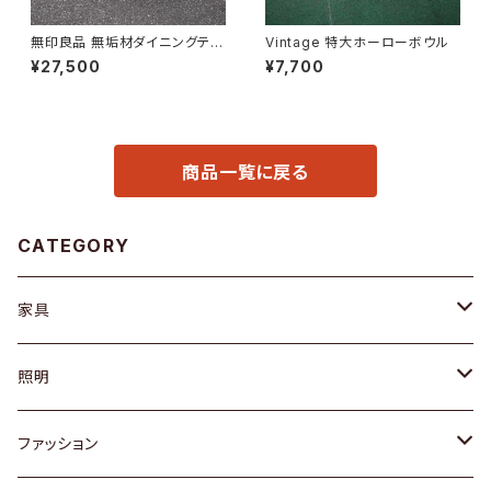
無印良品 無垢材ダイニングテー
Vintage 特大ホーローボウル
ブル
¥27,500
¥7,700
商品一覧に戻る
CATEGORY
家具
ソファ / ベンチ
照明
チェア / スツール
ペンダントライト
ファッション