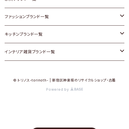
その他家具
スカーフ
銀製品
ACME Furniture / アクメ ファニチャー
ファッションブランド一覧
Vintageヴィンテージ / Antiqueアンティーク
腕時計
和物 / 作家物
ACTUS / アクタス
agnes b / アニエス ベー
キッチンブランド一覧
Designers / デザイナーズ
Vintage / ヴィンテージ
その他キッチン雑貨
arflex / アルフレックス
BALLY / バリー
ARABIA / アラビア
インテリア雑貨ブランド一覧
リメイク / DIY
Designers / デザイナーズ
B-COMPANY / ビーカンパニー
BOTTEGA VENETA / ボッテガ・ヴェネタ
Baccrat / バカラ
ALESSI / アレッシィ
© トリノス-torinoth- | 新宿区神楽坂のリサイクルショップ・古着
その他ファッション
BoConcept / ボーコンセプト
Burberry / バーバリー
Fire-King / ファイヤーキング
Dulton / ダルトン
Powered by
Cassina / カッシーナ
Barbour / バブアー
GUSTAFSBERG / グスタフスベリ
Lisa Larson / リサラーソン
CRASH GATE / (Knot antiques)
BVLGARI / ブルガリ
Herend / ヘレンド
LLADRO / リアドロ