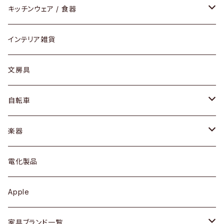
ダイニングセット / ダイニングテーブル
テーブルランプ / デスクスタンド
アクセサリー
キッチンウェア / 食器
リング
ローテーブル / サイドテーブル
フロアライト
財布
グラス / タンブラー
インテリア雑貨
ピアス / イヤリング
デスク / コンソール
バッグ
カップ / マグ
文房具
ネックレス / ペンダント
ドレッサー
アウター
プレート / ボウル
自転車
ブレスレット / バングル
シェルフ
トップス
カトラリー
dahon
楽器
ブローチ
キュリオケース / 飾り棚
ワンピース
ケトル / ティーポット
ギター
電化製品
その他アクセサリー
カップボード / 食器棚
ボトムス
鍋 / フライパン
ベース
Apple
チェスト
靴
Vintage / ヴィンテージ
その他楽器
家具ブランド一覧