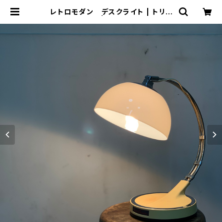
レトロモダン デスクライト | トリノ
ス-torinoth- | 新宿区神楽坂のリサ
イクルショップ・古着