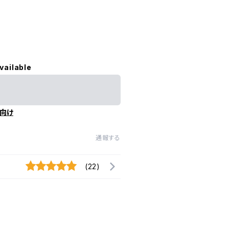
vailable
向け
通報する
(22)