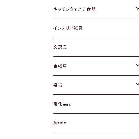
ダイニングセット / ダイニングテーブル
テーブルランプ / デスクスタンド
アクセサリー
キッチンウェア / 食器
リング
ローテーブル / サイドテーブル
フロアライト
財布
グラス / タンブラー
インテリア雑貨
ピアス / イヤリング
デスク / コンソール
バッグ
カップ / マグ
文房具
ネックレス / ペンダント
ドレッサー
アウター
プレート / ボウル
自転車
ブレスレット / バングル
シェルフ
トップス
カトラリー
dahon
楽器
ブローチ
キュリオケース / 飾り棚
ワンピース
ケトル / ティーポット
ギター
電化製品
その他アクセサリー
カップボード / 食器棚
ボトムス
鍋 / フライパン
ベース
Apple