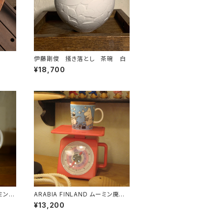
伊藤剛俊 掻き落とし 茶碗 白
¥18,700
ーミンマ
ARABIA FINLAND ムーミン廃盤
マグ
¥13,200