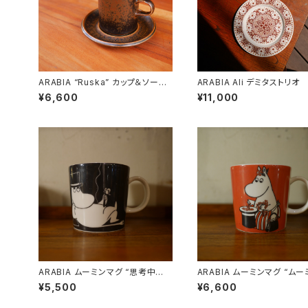
ARABIA “Ruska” カップ＆ソーサ
ARABIA Ali デミタストリオ
ー
¥6,600
¥11,000
ARABIA ムーミンマグ “思考中の
ARABIA ムーミンマグ “ム
ムーミンパパ”
マとベリー”
¥5,500
¥6,600