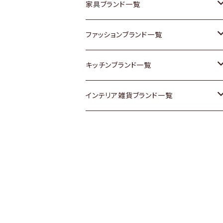
チェスト
靴
Vintage / ヴィンテージ
その他楽器
家具ブランド一覧
その他家具
スカーフ
銀製品
ACME Furniture / アクメ ファニチャー
ファッションブランド一覧
Vintageヴィンテージ / Antiqueアンティ
腕時計
和物 / 作家物
ACTUS / アクタス
agnes b / アニエス ベー
キッチンブランド一覧
ーク
Vintage / ヴィンテージ
その他キッチン雑貨
arflex / アルフレックス
BALLY / バリー
ARABIA / アラビア
インテリア雑貨ブランド一覧
Designers / デザイナーズ
Designers / デザイナーズ
B-COMPANY / ビーカンパニー
BOTTEGA VENETA / ボッテガ・ヴェネ
Baccrat / バカラ
ALESSI / アレッシィ
リメイク / DIY
タ
その他ファッション
BoConcept / ボーコンセプト
Fire-King / ファイヤーキング
Dulton / ダルトン
Burberry / バーバリー
Cassina / カッシーナ
GUSTAFSBERG / グスタフスベリ
Lisa Larson / リサラーソン
Barbour / バブアー
CRASH GATE / (Knot antiques)
Herend / ヘレンド
LLADRO / リアドロ