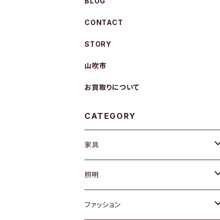
BLOG
CONTACT
STORY
山吹市
お買取りについて
CATEGORY
家具
ソファ / ベンチ
照明
チェア / スツール
ペンダントライト
ファッション