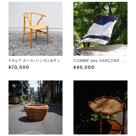
Yチェア カール・ハンセン&サン
COMME des GARÇONS 一
枚布
¥70,000
¥40,000