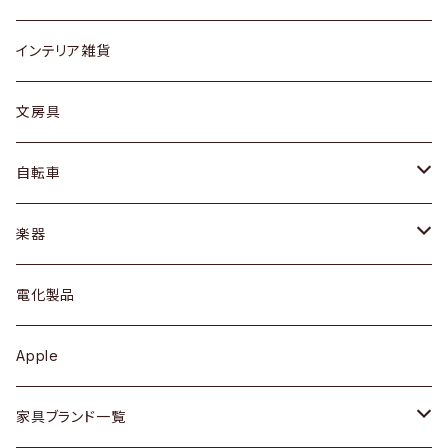
リング
ローテーブル / サイドテーブル
フロアライト
財布
グラス / タンブラー
インテリア雑貨
ピアス / イヤリング
デスク / コンソール
バッグ
カップ / マグ
文房具
ネックレス / ペンダント
ドレッサー
アウター
プレート / ボウル
自転車
ブレスレット / バングル
シェルフ
トップス
カトラリー
dahon
楽器
ブローチ
キュリオケース / 飾り棚
ワンピース
ケトル / ティーポット
ギター
電化製品
その他アクセサリー
カップボード / 食器棚
ボトムス
鍋 / フライパン
ベース
Apple
チェスト
靴
Vintage / ヴィンテージ
その他楽器
家具ブランド一覧