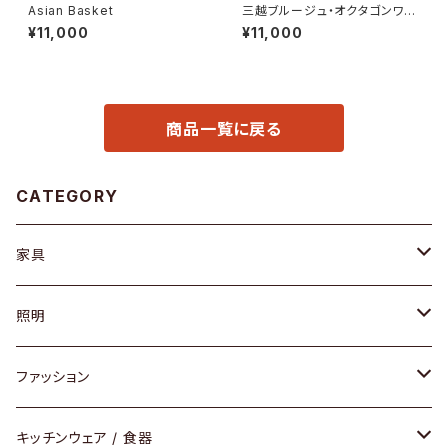
Asian Basket
三越ブルージュ・オクタゴンワゴ
ン
¥11,000
¥11,000
商品一覧に戻る
CATEGORY
家具
ソファ / ベンチ
照明
チェア / スツール
ペンダントライト
ファッション
ダイニングセット / ダイニングテーブル
テーブルランプ / デスクスタンド
アクセサリー
キッチンウェア / 食器