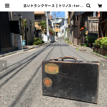
古いトランクケース | トリノス-torin
oth- | 新宿区神楽坂のリサイクルシ
ョップ・古着