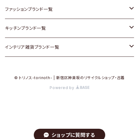
その他家具
スカーフ
銀製品
ACME Furniture / アクメ ファニチャー
ファッションブランド一覧
Vintageヴィンテージ / Antiqueアンティーク
腕時計
和物 / 作家物
ACTUS / アクタス
agnes b / アニエス ベー
キッチンブランド一覧
Designers / デザイナーズ
Vintage / ヴィンテージ
その他キッチン雑貨
arflex / アルフレックス
BALLY / バリー
ARABIA / アラビア
インテリア雑貨ブランド一覧
リメイク / DIY
Designers / デザイナーズ
B-COMPANY / ビーカンパニー
BOTTEGA VENETA / ボッテガ・ヴェネタ
Baccrat / バカラ
ALESSI / アレッシィ
© トリノス-torinoth- | 新宿区神楽坂のリサイクルショップ・古着
その他ファッション
BoConcept / ボーコンセプト
Burberry / バーバリー
Fire-King / ファイヤーキング
Dulton / ダルトン
Powered by
Cassina / カッシーナ
Barbour / バブアー
GUSTAFSBERG / グスタフスベリ
Lisa Larson / リサラーソン
CRASH GATE / (Knot antiques)
BVLGARI / ブルガリ
Herend / ヘレンド
LLADRO / リアドロ
ショップに質問する