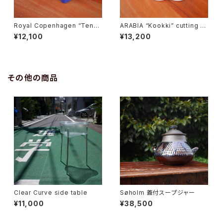
Royal Copenhagen “Tener
ARABIA “Kookki” cutting b
a” Butter Case
oard
¥12,100
¥13,200
その他の商品
Clear Curve side table
Søholm 蓋付スープジャー
¥11,000
¥38,500