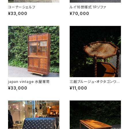
コーナーシェルフ
ルイ16世様式 1Pソファ
¥33,000
¥70,000
japan vintage 水屋箪笥
三越ブルージュ・オクタゴンワゴ
ン
¥33,000
¥11,000