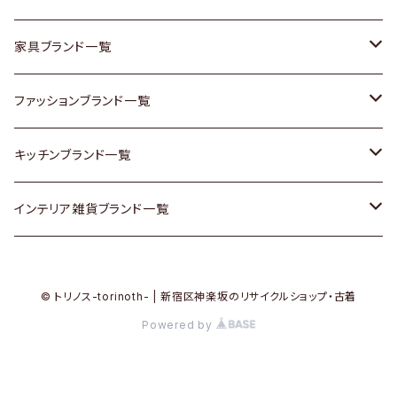
チェスト
靴
Vintage / ヴィンテージ
その他楽器
家具ブランド一覧
その他家具
スカーフ
銀製品
ACME Furniture / アクメ ファニチャー
ファッションブランド一覧
Vintageヴィンテージ / Antiqueアンティーク
腕時計
和物 / 作家物
ACTUS / アクタス
agnes b / アニエス ベー
キッチンブランド一覧
Designers / デザイナーズ
Vintage / ヴィンテージ
その他キッチン雑貨
arflex / アルフレックス
BALLY / バリー
ARABIA / アラビア
インテリア雑貨ブランド一覧
リメイク / DIY
Designers / デザイナーズ
B-COMPANY / ビーカンパニー
BOTTEGA VENETA / ボッテガ・ヴェネタ
Baccrat / バカラ
ALESSI / アレッシィ
© トリノス-torinoth- | 新宿区神楽坂のリサイクルショップ・古着
その他ファッション
BoConcept / ボーコンセプト
Burberry / バーバリー
Fire-King / ファイヤーキング
Dulton / ダルトン
Powered by
Cassina / カッシーナ
Barbour / バブアー
GUSTAFSBERG / グスタフスベリ
Lisa Larson / リサラーソン