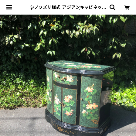
シノワズリ様式 アジアンキャビネット
| トリノス-torinoth- | 新宿区神楽
坂のリサイクルショップ・古着