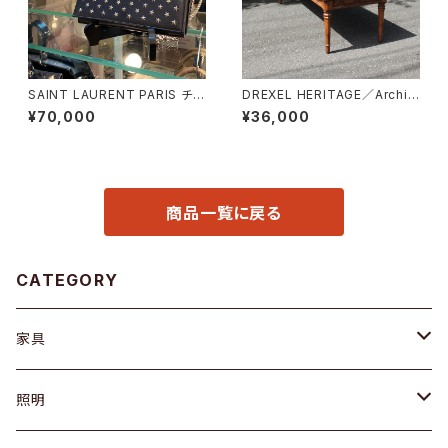
SAINT LAURENT PARIS チェ
DREXEL HERITAGE／Archit
ーンショルダーウォレット
ectual Low Table
¥70,000
¥36,000
商品一覧に戻る
CATEGORY
家具
ソファ / ベンチ
照明