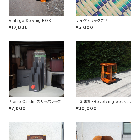
Vintage Sewing BOX
サイケデリックござ
¥17,600
¥5,000
Pierre Cardin スリッパラック
回転書棚・Revolving book c
ase
¥7,000
¥30,000