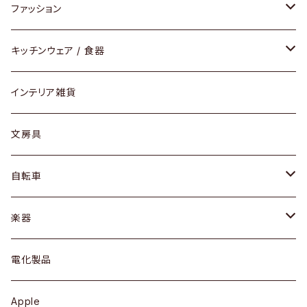
チェア / スツール
ペンダントライト
ファッション
ダイニングセット / ダイニングテーブル
テーブルランプ / デスクスタンド
アクセサリー
キッチンウェア / 食器
リング
ローテーブル / サイドテーブル
フロアライト
財布
グラス / タンブラー
インテリア雑貨
ピアス / イヤリング
デスク / コンソール
バッグ
カップ / マグ
文房具
ネックレス / ペンダント
ドレッサー
アウター
プレート / ボウル
自転車
ブレスレット / バングル
シェルフ
トップス
カトラリー
dahon
楽器
ブローチ
キュリオケース / 飾り棚
ワンピース
ケトル / ティーポット
ギター
電化製品
その他アクセサリー
カップボード / 食器棚
ボトムス
鍋 / フライパン
ベース
Apple