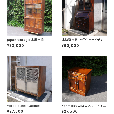
japan vintage 水屋箪笥
北海道民芸 上棚付きライディン
グビューロー
¥33,000
¥60,000
Wood steel Cabinet
Karimoku コロニアル サイドキ
ャビネット
¥27,500
¥27,500