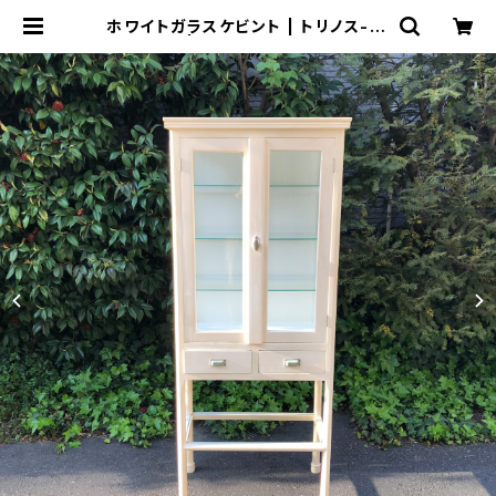
ホワイトガラスケビント | トリノス-to
rinoth- | 新宿区神楽坂のリサイク
ルショップ・古着