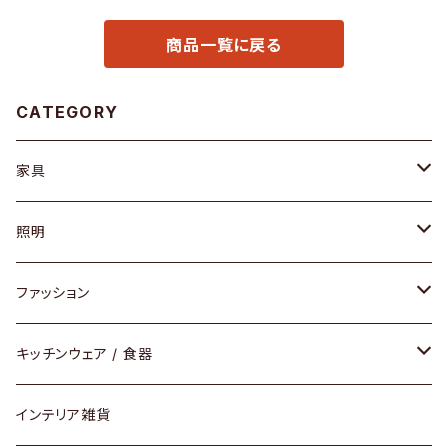
商品一覧に戻る
CATEGORY
家具
ソファ / ベンチ
照明
チェア / スツール
ペンダントライト
ファッション
ダイニングセット / ダイニングテーブル
テーブルランプ / デスクスタンド
アクセサリー
キッチンウェア / 食器
リング
ローテーブル / サイドテーブル
フロアライト
財布
グラス / タンブラー
インテリア雑貨