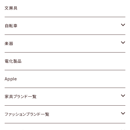
ピアス / イヤリング
デスク / コンソール
バッグ
カップ / マグ
文房具
ネックレス / ペンダント
ドレッサー
アウター
プレート / ボウル
自転車
ブレスレット / バングル
シェルフ
トップス
カトラリー
dahon
楽器
ブローチ
キュリオケース / 飾り棚
ワンピース
ケトル / ティーポット
ギター
電化製品
その他アクセサリー
カップボード / 食器棚
ボトムス
鍋 / フライパン
ベース
Apple
チェスト
靴
Vintage / ヴィンテージ
その他楽器
家具ブランド一覧
その他家具
スカーフ
銀製品
ACME Furniture / アクメ ファニチャー
ファッションブランド一覧