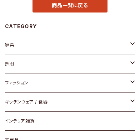
商品一覧に戻る
CATEGORY
家具
ソファ / ベンチ
照明
チェア / スツール
ペンダントライト
ファッション
ダイニングセット / ダイニングテーブル
テーブルランプ / デスクスタンド
アクセサリー
キッチンウェア / 食器
リング
ローテーブル / サイドテーブル
フロアライト
財布
グラス / タンブラー
インテリア雑貨
ピアス / イヤリング
デスク / コンソール
バッグ
カップ / マグ
文房具