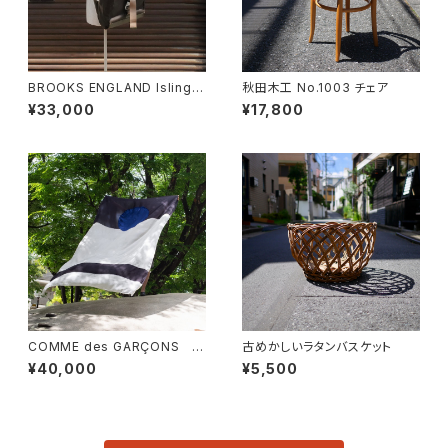
BROOKS ENGLAND Islingto
秋田木工 No.1003 チェア
n Rucksack
¥33,000
¥17,800
COMME des GARÇONS 一
古めかしいラタンバスケット
枚布
¥40,000
¥5,500