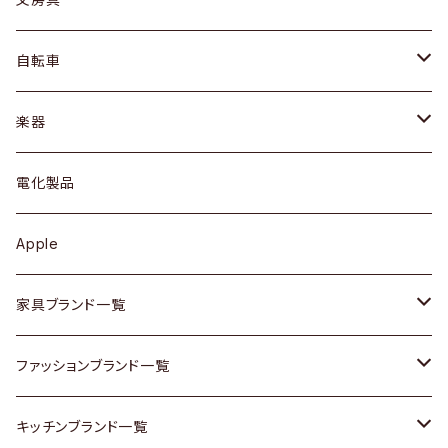
ネックレス / ペンダント
ドレッサー
アウター
プレート / ボウル
自転車
ブレスレット / バングル
シェルフ
トップス
カトラリー
dahon
楽器
ブローチ
キュリオケース / 飾り棚
ワンピース
ケトル / ティーポット
ギター
電化製品
その他アクセサリー
カップボード / 食器棚
ボトムス
鍋 / フライパン
ベース
Apple
チェスト
靴
Vintage / ヴィンテージ
その他楽器
家具ブランド一覧
その他家具
スカーフ
銀製品
ACME Furniture / アクメ ファニチャー
ファッションブランド一覧
Vintageヴィンテージ / Antiqueアンティーク
腕時計
和物 / 作家物
ACTUS / アクタス
agnes b / アニエス ベー
キッチンブランド一覧