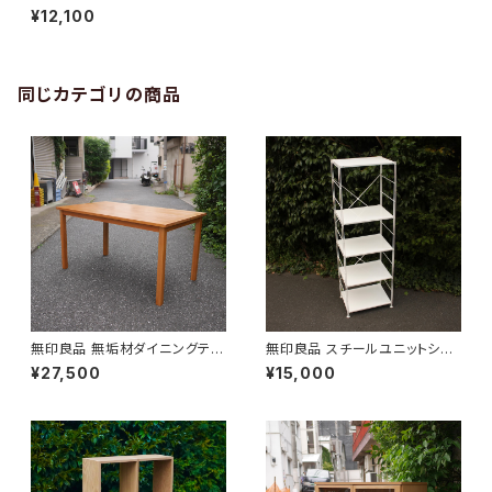
¥12,100
同じカテゴリの商品
無印良品 無垢材ダイニングテー
無印良品 スチールユニットシェ
ブル
ルフ 大
¥27,500
¥15,000