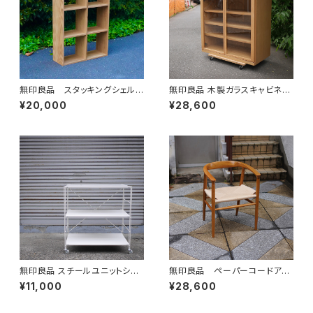
無印良品 スタッキングシェル
無印良品 木製ガラスキャビネッ
フ 3段
ト
¥20,000
¥28,600
無印良品 スチールユニットシェ
無印良品 ペーパーコードアー
ルフ ワイド
ムチェア
¥11,000
¥28,600