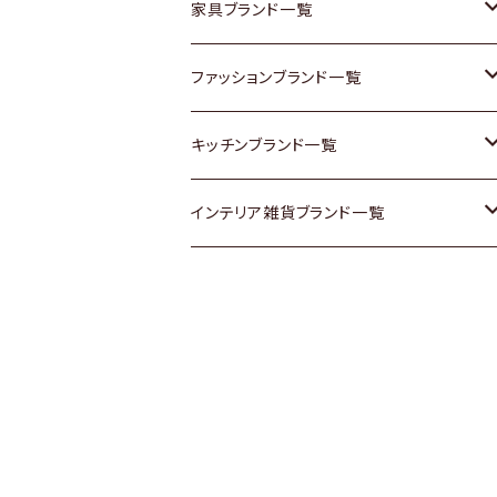
チェスト
靴
Vintage / ヴィンテージ
その他楽器
家具ブランド一覧
その他家具
スカーフ
銀製品
ACME Furniture / アクメ ファニチャー
ファッションブランド一覧
Vintageヴィンテージ / Antiqueアンティ
腕時計
和物 / 作家物
ACTUS / アクタス
agnes b / アニエス ベー
キッチンブランド一覧
ーク
Vintage / ヴィンテージ
その他キッチン雑貨
arflex / アルフレックス
BALLY / バリー
ARABIA / アラビア
インテリア雑貨ブランド一覧
Designers / デザイナーズ
Designers / デザイナーズ
B-COMPANY / ビーカンパニー
BOTTEGA VENETA / ボッテガ・ヴェネ
Baccrat / バカラ
ALESSI / アレッシィ
リメイク / DIY
タ
その他ファッション
BoConcept / ボーコンセプト
Fire-King / ファイヤーキング
Dulton / ダルトン
Burberry / バーバリー
Cassina / カッシーナ
GUSTAFSBERG / グスタフスベリ
Lisa Larson / リサラーソン
Barbour / バブアー
CRASH GATE / (Knot antiques)
Herend / ヘレンド
LLADRO / リアドロ