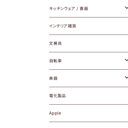
ダイニングセット / ダイニングテーブル
テーブルランプ / デスクスタンド
アクセサリー
キッチンウェア / 食器
リング
ローテーブル / サイドテーブル
フロアライト
財布
グラス / タンブラー
インテリア雑貨
ピアス / イヤリング
デスク / コンソール
バッグ
カップ / マグ
文房具
ネックレス / ペンダント
ドレッサー
アウター
プレート / ボウル
自転車
ブレスレット / バングル
シェルフ
トップス
カトラリー
dahon
楽器
ブローチ
キュリオケース / 飾り棚
ワンピース
ケトル / ティーポット
ギター
電化製品
その他アクセサリー
カップボード / 食器棚
ボトムス
鍋 / フライパン
ベース
Apple