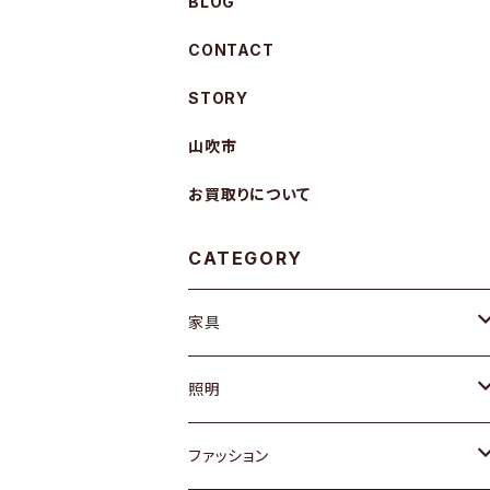
BLOG
CONTACT
STORY
山吹市
お買取りについて
CATEGORY
家具
ソファ / ベンチ
照明
チェア / スツール
ペンダントライト
ファッション