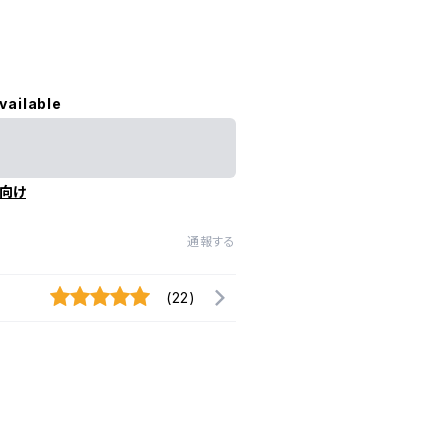
vailable
向け
通報する
(22)