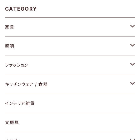
CATEGORY
家具
ソファ / ベンチ
照明
チェア / スツール
ペンダントライト
ファッション
ダイニングセット / ダイニングテーブル
テーブルランプ / デスクスタンド
アクセサリー
キッチンウェア / 食器
リング
ローテーブル / サイドテーブル
フロアライト
財布
グラス / タンブラー
インテリア雑貨
ピアス / イヤリング
デスク / コンソール
バッグ
カップ / マグ
文房具
ネックレス / ペンダント