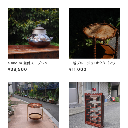
Søholm 蓋付スープジャー
三越ブルージュ・オクタゴンワゴ
ン
¥38,500
¥11,000