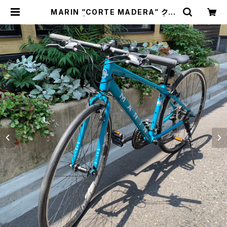
MARIN ”CORTE MADERA” クロ
スバイク | トリノス-torinoth- | 新
宿区神楽坂のリサイクルショップ・古
着