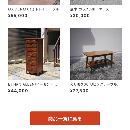
OX DENMARQ トレイテーブル
唐木 ガラスショーケース
¥55,000
¥30,000
ETHAN ALLEN/イーセンアー
カリモク60 リビングテーブル
レン 7段トールチェスト
小
¥44,000
¥27,500
商品一覧に戻る