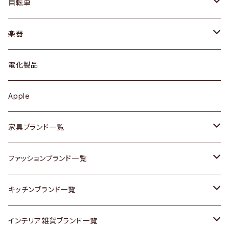
ドレッサー
アウター
プレート / ボウル
自転車
ブレスレット / バングル
シェルフ
トップス
カトラリー
dahon
楽器
ブローチ
キュリオケース / 飾り棚
ワンピース
ケトル / ティーポット
ギター
電化製品
その他アクセサリー
カップボード / 食器棚
ボトムス
鍋 / フライパン
ベース
Apple
チェスト
靴
Vintage / ヴィンテージ
その他楽器
家具ブランド一覧
その他家具
スカーフ
銀製品
ACME Furniture / アクメ ファニチャー
ファッションブランド一覧
Vintageヴィンテージ / Antiqueアンティーク
腕時計
和物 / 作家物
ACTUS / アクタス
agnes b / アニエス ベー
キッチンブランド一覧
Designers / デザイナーズ
Vintage / ヴィンテージ
その他キッチン雑貨
arflex / アルフレックス
BALLY / バリー
ARABIA / アラビア
インテリア雑貨ブランド一覧