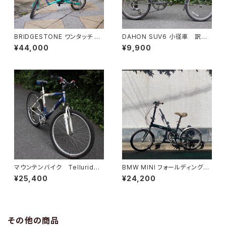
BRIDGESTONE ワンタッチ ピ
DAHON SUV6 小径車 訳あ
クニカ
り
¥44,000
¥9,900
マウンテンバイク Telluride I
BMW MINI フォールディングバ
nfinity MTB カナダ
イク
¥25,400
¥24,200
その他の商品