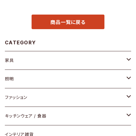
商品一覧に戻る
CATEGORY
家具
ソファ / ベンチ
照明
チェア / スツール
ペンダントライト
ファッション
ダイニングセット / ダイニングテーブル
テーブルランプ / デスクスタンド
アクセサリー
キッチンウェア / 食器
リング
ローテーブル / サイドテーブル
フロアライト
財布
グラス / タンブラー
インテリア雑貨