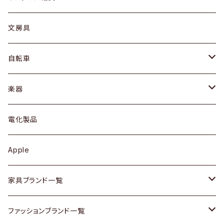
ピアス / イヤリング
デスク / コンソール
バッグ
カップ / マグ
文房具
ネックレス / ペンダント
ドレッサー
アウター
プレート / ボウル
自転車
ブレスレット / バングル
シェルフ
トップス
カトラリー
dahon
楽器
ブローチ
キュリオケース / 飾り棚
ワンピース
ケトル / ティーポット
ギター
電化製品
その他アクセサリー
カップボード / 食器棚
ボトムス
鍋 / フライパン
ベース
Apple
チェスト
靴
Vintage / ヴィンテージ
その他楽器
家具ブランド一覧
その他家具
スカーフ
銀製品
ACME Furniture / アクメ ファニチャー
ファッションブランド一覧