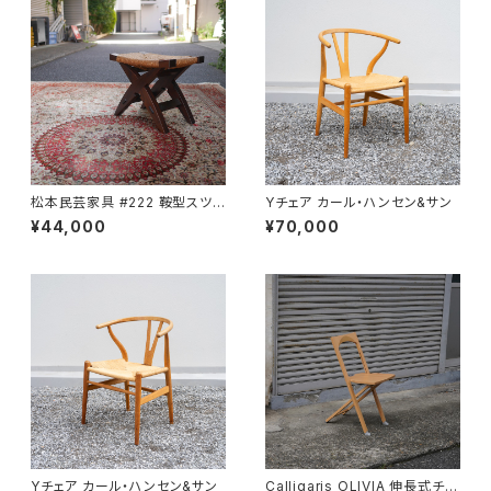
松本民芸家具 #222 鞍型スツ
Yチェア カール・ハンセン&サン
ール
¥44,000
¥70,000
Yチェア カール・ハンセン&サン
Calligaris OLIVIA 伸長式チェ