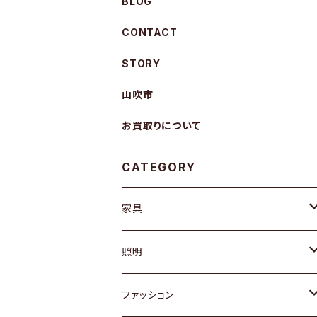
BLOG
CONTACT
STORY
山吹市
お買取りについて
CATEGORY
家具
ソファ / ベンチ
照明
チェア / スツール
ペンダントライト
ファッション