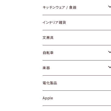
ダイニングセット / ダイニングテーブル
テーブルランプ / デスクスタンド
アクセサリー
キッチンウェア / 食器
リング
ローテーブル / サイドテーブル
フロアライト
財布
グラス / タンブラー
インテリア雑貨
ピアス / イヤリング
デスク / コンソール
バッグ
カップ / マグ
文房具
ネックレス / ペンダント
ドレッサー
アウター
プレート / ボウル
自転車
ブレスレット / バングル
シェルフ
トップス
カトラリー
dahon
楽器
ブローチ
キュリオケース / 飾り棚
ワンピース
ケトル / ティーポット
ギター
電化製品
その他アクセサリー
カップボード / 食器棚
ボトムス
鍋 / フライパン
ベース
Apple