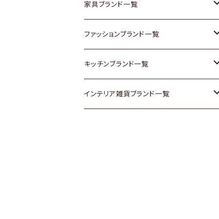
チェスト
靴
Vintage / ヴィンテージ
その他楽器
家具ブランド一覧
その他家具
スカーフ
銀製品
ACME Furniture / アクメ ファニチャー
ファッションブランド一覧
Vintageヴィンテージ / Antiqueアンティ
腕時計
和物 / 作家物
ACTUS / アクタス
agnes b / アニエス ベー
キッチンブランド一覧
ーク
Vintage / ヴィンテージ
その他キッチン雑貨
arflex / アルフレックス
BALLY / バリー
ARABIA / アラビア
インテリア雑貨ブランド一覧
Designers / デザイナーズ
Designers / デザイナーズ
B-COMPANY / ビーカンパニー
BOTTEGA VENETA / ボッテガ・ヴェネ
Baccrat / バカラ
ALESSI / アレッシィ
リメイク / DIY
タ
その他ファッション
BoConcept / ボーコンセプト
Fire-King / ファイヤーキング
Dulton / ダルトン
Burberry / バーバリー
Cassina / カッシーナ
GUSTAFSBERG / グスタフスベリ
Lisa Larson / リサラーソン
Barbour / バブアー
CRASH GATE / (Knot antiques)
Herend / ヘレンド
LLADRO / リアドロ