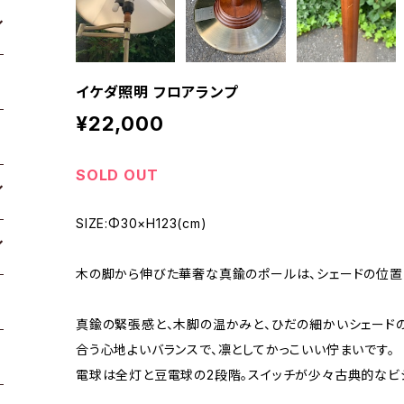
イケダ照明 フロアランプ
¥22,000
SOLD OUT
SIZE:Φ30×H123(cm)
木の脚から伸びた華奢な真鍮のポールは、シェードの位置
真鍮の緊張感と、木脚の温かみと、ひだの細かいシェード
合う心地よいバランスで、凛としてかっこいい佇まいです。
電球は全灯と豆電球の2段階。スイッチが少々古典的なビ