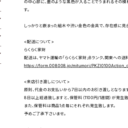
の中心部に、墨のような黒色が入ることでうまれるその模
す。
しっかりと嵌まった組木や渋い金色の金具で、存在感に見合
<配送について>
らくらく家財
配送は、ヤマト運輸の「らくらく家財」Bランク、関東への送料は
https://form.008008.jp/mitumori/PKZI0100Action_d
<来店引き渡しについて>
原則、代金のお支払いから7日以内のお引き渡しとなります
8日以上経過致しますと、保管料（1100円/1週間）が発生致
また、保管料は商品1点毎にそれぞれ発生致します。
予めご了承下さいませ。