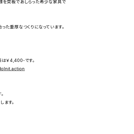
様を突板であしらった希少な家具で
った重厚なつくりになっています。
￥4,400-です。
oInit.action
。
します。