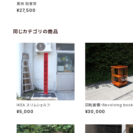
黒柿 和箪笥
¥27,500
同じカテゴリの商品
IKEA スリムシェルフ
回転書棚・Revolving book
e
¥5,000
¥30,000