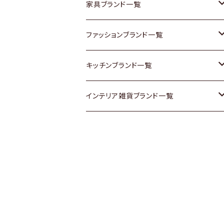
チェスト
靴
Vintage / ヴィンテージ
その他楽器
家具ブランド一覧
その他家具
スカーフ
銀製品
ACME Furniture / アクメ ファニチャー
ファッションブランド一覧
Vintageヴィンテージ / Antiqueアンティ
腕時計
和物 / 作家物
ACTUS / アクタス
agnes b / アニエス ベー
キッチンブランド一覧
ーク
Vintage / ヴィンテージ
その他キッチン雑貨
arflex / アルフレックス
BALLY / バリー
ARABIA / アラビア
インテリア雑貨ブランド一覧
Designers / デザイナーズ
Designers / デザイナーズ
B-COMPANY / ビーカンパニー
BOTTEGA VENETA / ボッテガ・ヴェネ
Baccrat / バカラ
ALESSI / アレッシィ
リメイク / DIY
タ
その他ファッション
BoConcept / ボーコンセプト
Fire-King / ファイヤーキング
Dulton / ダルトン
Burberry / バーバリー
Cassina / カッシーナ
GUSTAFSBERG / グスタフスベリ
Lisa Larson / リサラーソン
Barbour / バブアー
CRASH GATE / (Knot antiques)
Herend / ヘレンド
LLADRO / リアドロ