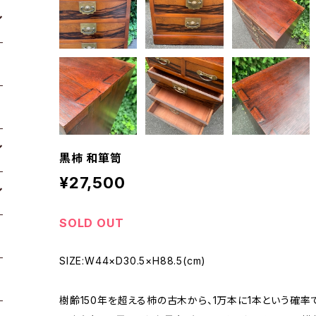
黒柿 和箪笥
¥27,500
SOLD OUT
SIZE:W44×D30.5×H88.5(cm)
樹齢150年を超える柿の古木から、1万本に1本という確率