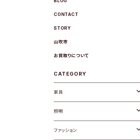
BLOG
CONTACT
STORY
山吹市
お買取りについて
CATEGORY
家具
ソファ / ベンチ
照明
チェア / スツール
ペンダントライト
ファッション