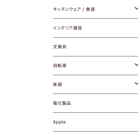
ダイニングセット / ダイニングテーブル
テーブルランプ / デスクスタンド
アクセサリー
キッチンウェア / 食器
リング
ローテーブル / サイドテーブル
フロアライト
財布
グラス / タンブラー
インテリア雑貨
ピアス / イヤリング
デスク / コンソール
バッグ
カップ / マグ
文房具
ネックレス / ペンダント
ドレッサー
アウター
プレート / ボウル
自転車
ブレスレット / バングル
シェルフ
トップス
カトラリー
dahon
楽器
ブローチ
キュリオケース / 飾り棚
ワンピース
ケトル / ティーポット
ギター
電化製品
その他アクセサリー
カップボード / 食器棚
ボトムス
鍋 / フライパン
ベース
Apple