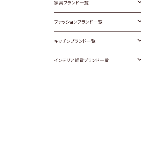
チェスト
靴
Vintage / ヴィンテージ
その他楽器
家具ブランド一覧
その他家具
スカーフ
銀製品
ACME Furniture / アクメ ファニチャー
ファッションブランド一覧
Vintageヴィンテージ / Antiqueアンティ
腕時計
和物 / 作家物
ACTUS / アクタス
agnes b / アニエス ベー
キッチンブランド一覧
ーク
Vintage / ヴィンテージ
その他キッチン雑貨
arflex / アルフレックス
BALLY / バリー
ARABIA / アラビア
インテリア雑貨ブランド一覧
Designers / デザイナーズ
Designers / デザイナーズ
B-COMPANY / ビーカンパニー
BOTTEGA VENETA / ボッテガ・ヴェネ
Baccrat / バカラ
ALESSI / アレッシィ
リメイク / DIY
タ
その他ファッション
BoConcept / ボーコンセプト
Fire-King / ファイヤーキング
Dulton / ダルトン
Burberry / バーバリー
Cassina / カッシーナ
GUSTAFSBERG / グスタフスベリ
Lisa Larson / リサラーソン
Barbour / バブアー
CRASH GATE / (Knot antiques)
Herend / ヘレンド
LLADRO / リアドロ