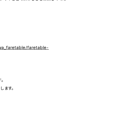
wa_faretable/faretable-
。
します。