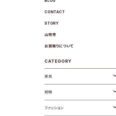
BLOG
CONTACT
STORY
山吹市
お買取りについて
CATEGORY
家具
ソファ / ベンチ
照明
チェア / スツール
ペンダントライト
ファッション