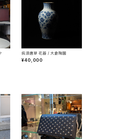
ク
呉須唐草 花器 / 大倉陶園
¥40,000