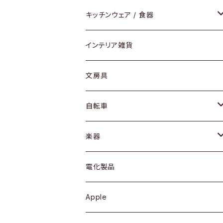
ダイニングセット / ダイニングテーブル
テーブルランプ / デスクスタンド
アクセサリー
キッチンウェア / 食器
リング
ローテーブル / サイドテーブル
フロアライト
財布
グラス / タンブラー
インテリア雑貨
ピアス / イヤリング
デスク / コンソール
バッグ
カップ / マグ
文房具
ネックレス / ペンダント
ドレッサー
アウター
プレート / ボウル
自転車
ブレスレット / バングル
シェルフ
トップス
カトラリー
dahon
楽器
ブローチ
キュリオケース / 飾り棚
ワンピース
ケトル / ティーポット
ギター
電化製品
その他アクセサリー
カップボード / 食器棚
ボトムス
鍋 / フライパン
ベース
Apple