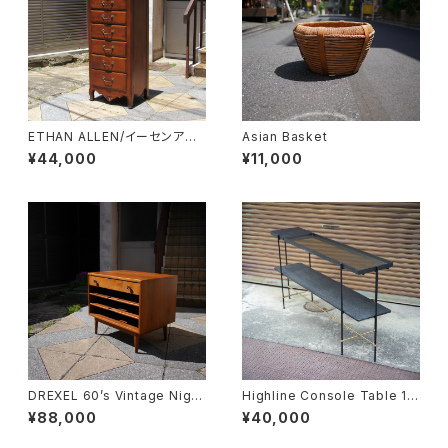
ETHAN ALLEN/イーセンアー
Asian Basket
レン 7段トールチェスト
¥44,000
¥11,000
DREXEL 60’s Vintage Night
Highline Console Table 18
table
0
¥88,000
¥40,000