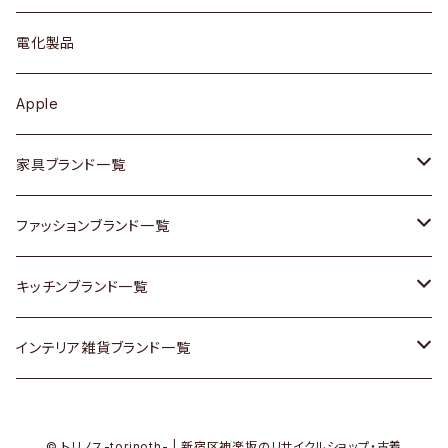
ブローチ
キュリオケース / 飾り棚
ワンピース
ケトル / ティーポット
ギター
電化製品
その他アクセサリー
カップボード / 食器棚
ボトムス
鍋 / フライパン
ベース
Apple
チェスト
靴
Vintage / ヴィンテージ
その他楽器
家具ブランド一覧
その他家具
スカーフ
銀製品
ACME Furniture / アクメ ファニチャー
ファッションブランド一覧
Vintageヴィンテージ / Antiqueアンティーク
腕時計
和物 / 作家物
ACTUS / アクタス
agnes b / アニエス ベー
キッチンブランド一覧
Designers / デザイナーズ
Vintage / ヴィンテージ
その他キッチン雑貨
arflex / アルフレックス
BALLY / バリー
ARABIA / アラビア
インテリア雑貨ブランド一覧
リメイク / DIY
Designers / デザイナーズ
B-COMPANY / ビーカンパニー
BOTTEGA VENETA / ボッテガ・ヴェネタ
Baccrat / バカラ
ALESSI / アレッシィ
© トリノス-torinoth- | 新宿区神楽坂のリサイクルショップ・古着