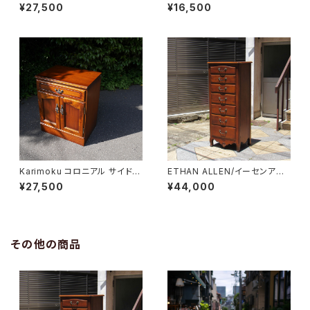
¥27,500
¥16,500
Karimoku コロニアル サイドキ
ETHAN ALLEN/イーセンアー
ャビネット
レン 7段トールチェスト
¥27,500
¥44,000
その他の商品