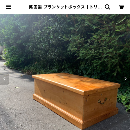
英国製 ブランケットボックス | トリノ
ス-torinoth- | 新宿区神楽坂のリサ
イクルショップ・古着