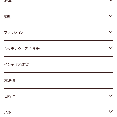
家具
ソファ / ベンチ
照明
チェア / スツール
ペンダントライト
ファッション
ダイニングセット / ダイニングテーブル
テーブルランプ / デスクスタンド
アクセサリー
キッチンウェア / 食器
リング
ローテーブル / サイドテーブル
フロアライト
財布
グラス / タンブラー
インテリア雑貨
ピアス / イヤリング
デスク / コンソール
バッグ
カップ / マグ
文房具
ネックレス / ペンダント
ドレッサー
アウター
プレート / ボウル
自転車
ブレスレット / バングル
シェルフ
トップス
カトラリー
dahon
楽器