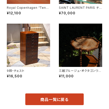
Royal Copenhagen “Tener
SAINT LAURENT PARIS チェ
a” Butter Case
ーンショルダーウォレット
¥12,100
¥70,000
9段・チェスト
三越ブルージュ・オクタゴンワゴ
ン
¥16,500
¥11,000
商品一覧に戻る