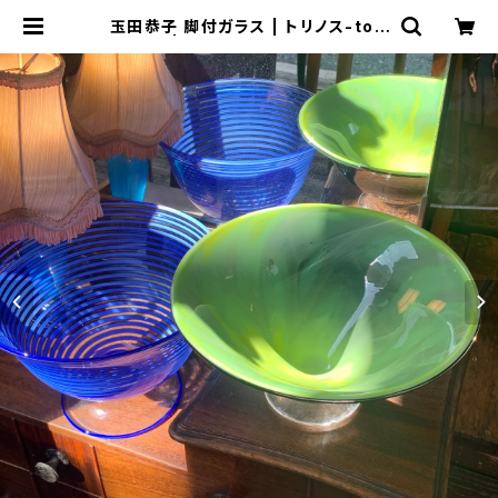
玉田恭子 脚付ガラス | トリノス-tori
noth- | 新宿区神楽坂のリサイクル
ショップ・古着