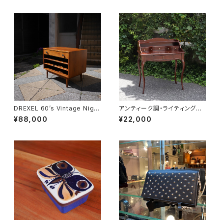
DREXEL 60’s Vintage Night
アンティーク調・ライティングデ
table
スク
¥88,000
¥22,000