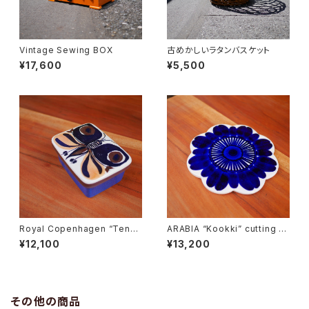
Vintage Sewing BOX
古めかしいラタンバスケット
¥17,600
¥5,500
Royal Copenhagen “Tener
ARABIA “Kookki” cutting b
a” Butter Case
oard
¥12,100
¥13,200
その他の商品