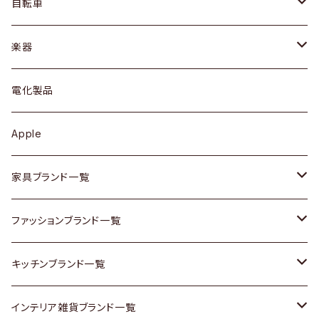
ドレッサー
アウター
プレート / ボウル
自転車
ブレスレット / バングル
シェルフ
トップス
カトラリー
dahon
楽器
ブローチ
キュリオケース / 飾り棚
ワンピース
ケトル / ティーポット
ギター
電化製品
その他アクセサリー
カップボード / 食器棚
ボトムス
鍋 / フライパン
ベース
Apple
チェスト
靴
Vintage / ヴィンテージ
その他楽器
家具ブランド一覧
その他家具
スカーフ
銀製品
ACME Furniture / アクメ ファニチャー
ファッションブランド一覧
Vintageヴィンテージ / Antiqueアンティーク
腕時計
和物 / 作家物
ACTUS / アクタス
agnes b / アニエス ベー
キッチンブランド一覧
Designers / デザイナーズ
Vintage / ヴィンテージ
その他キッチン雑貨
arflex / アルフレックス
BALLY / バリー
ARABIA / アラビア
インテリア雑貨ブランド一覧