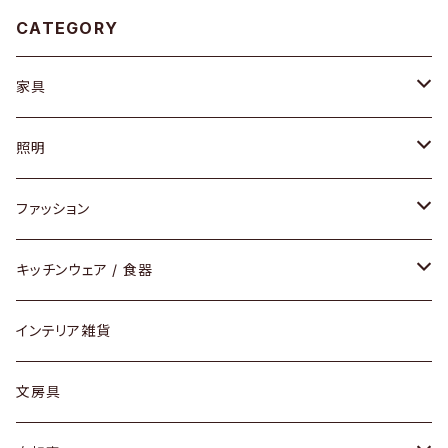
CATEGORY
家具
ソファ / ベンチ
照明
チェア / スツール
ペンダントライト
ファッション
ダイニングセット / ダイニングテーブル
テーブルランプ / デスクスタンド
アクセサリー
キッチンウェア / 食器
リング
ローテーブル / サイドテーブル
フロアライト
財布
グラス / タンブラー
インテリア雑貨
ピアス / イヤリング
デスク / コンソール
バッグ
カップ / マグ
文房具
ネックレス / ペンダント