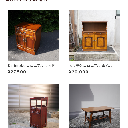
Karimoku コロニアル サイドキ
カリモク コロニアル 電話台
ャビネット
¥27,500
¥20,000