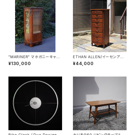
"MARINER" マホガニーキャビ
ETHAN ALLEN/イーセンアー
ネット
レン 7段トールチェスト
¥130,000
¥44,000
Bike Clock / Duo Design
カリモク60 リビングテーブル