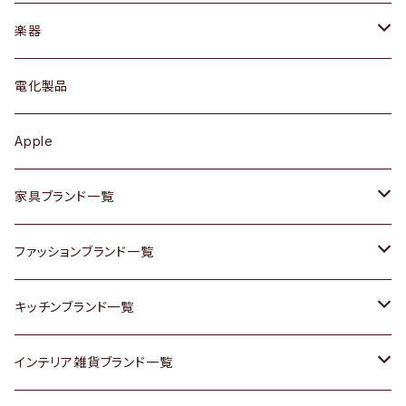
ブレスレット / バングル
シェルフ
トップス
カトラリー
dahon
楽器
ブローチ
キュリオケース / 飾り棚
ワンピース
ケトル / ティーポット
ギター
電化製品
その他アクセサリー
カップボード / 食器棚
ボトムス
鍋 / フライパン
ベース
Apple
チェスト
靴
Vintage / ヴィンテージ
その他楽器
家具ブランド一覧
その他家具
スカーフ
銀製品
ACME Furniture / アクメ ファニチャー
ファッションブランド一覧
Vintageヴィンテージ / Antiqueアンティーク
腕時計
和物 / 作家物
ACTUS / アクタス
agnes b / アニエス ベー
キッチンブランド一覧
Designers / デザイナーズ
Vintage / ヴィンテージ
その他キッチン雑貨
arflex / アルフレックス
BALLY / バリー
ARABIA / アラビア
インテリア雑貨ブランド一覧