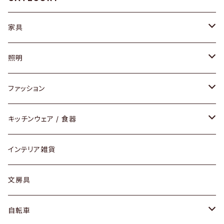
家具
ソファ / ベンチ
照明
チェア / スツール
ペンダントライト
ファッション
ダイニングセット / ダイニングテーブル
テーブルランプ / デスクスタンド
アクセサリー
キッチンウェア / 食器
リング
ローテーブル / サイドテーブル
フロアライト
財布
グラス / タンブラー
インテリア雑貨
ピアス / イヤリング
デスク / コンソール
バッグ
カップ / マグ
文房具
ネックレス / ペンダント
ドレッサー
アウター
プレート / ボウル
自転車