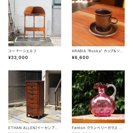
コーナーシェルフ
ARABIA “Ruska” カップ＆ソー
サー
¥33,000
¥6,600
ETHAN ALLEN/イーセンアー
Fenton クランベリーガラス ピ
レン 7段トールチェスト
ッチャー