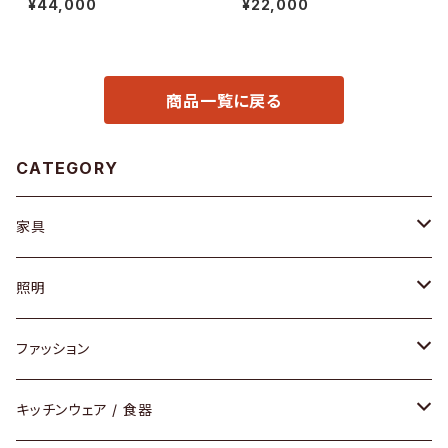
¥44,000
¥22,000
商品一覧に戻る
CATEGORY
家具
ソファ / ベンチ
照明
チェア / スツール
ペンダントライト
ファッション
ダイニングセット / ダイニングテーブル
テーブルランプ / デスクスタンド
アクセサリー
キッチンウェア / 食器