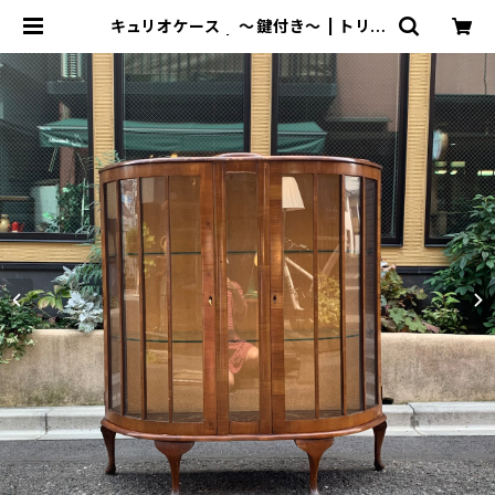
キュリオケース 〜鍵付き〜 | トリノ
ス-torinoth- | 新宿区神楽坂のリサ
イクルショップ・古着