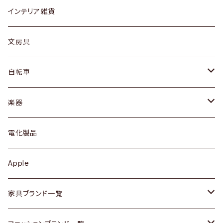
リング
ローテーブル / サイドテーブル
フロアライト
財布
グラス / タンブラー
インテリア雑貨
ピアス / イヤリング
デスク / コンソール
バッグ
カップ / マグ
文房具
ネックレス / ペンダント
ドレッサー
アウター
プレート / ボウル
自転車
ブレスレット / バングル
シェルフ
トップス
カトラリー
dahon
楽器
ブローチ
キュリオケース / 飾り棚
ワンピース
ケトル / ティーポット
ギター
電化製品
その他アクセサリー
カップボード / 食器棚
ボトムス
鍋 / フライパン
ベース
Apple
チェスト
靴
Vintage / ヴィンテージ
その他楽器
家具ブランド一覧