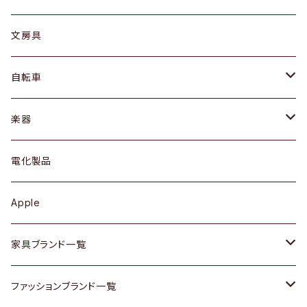
ピアス / イヤリング
デスク / コンソール
バッグ
カップ / マグ
文房具
ネックレス / ペンダント
ドレッサー
アウター
プレート / ボウル
自転車
ブレスレット / バングル
シェルフ
トップス
カトラリー
dahon
楽器
ブローチ
キュリオケース / 飾り棚
ワンピース
ケトル / ティーポット
ギター
電化製品
その他アクセサリー
カップボード / 食器棚
ボトムス
鍋 / フライパン
ベース
Apple
チェスト
靴
Vintage / ヴィンテージ
その他楽器
家具ブランド一覧
その他家具
スカーフ
銀製品
ACME Furniture / アクメ ファニチャー
ファッションブランド一覧