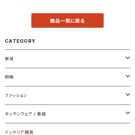
商品一覧に戻る
CATEGORY
家具
ソファ / ベンチ
照明
チェア / スツール
ペンダントライト
ファッション
ダイニングセット / ダイニングテーブル
テーブルランプ / デスクスタンド
アクセサリー
キッチンウェア / 食器
リング
ローテーブル / サイドテーブル
フロアライト
財布
グラス / タンブラー
インテリア雑貨