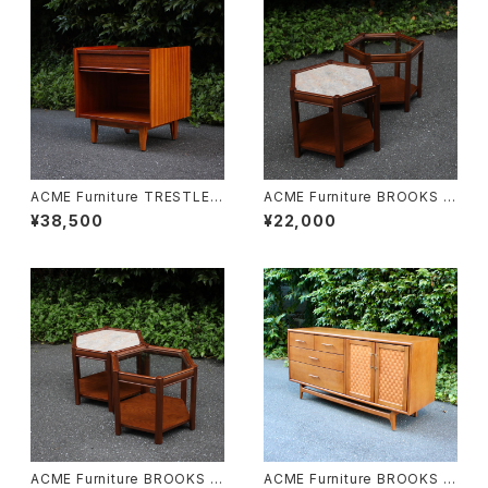
ACME Furniture TRESTLES
ACME Furniture BROOKS H
NIGHT STAND
EXAGON TABLE “Lino”
¥38,500
¥22,000
ACME Furniture BROOKS H
ACME Furniture BROOKS SI