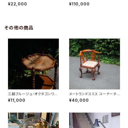
EXAGON TABLE “Glass”
DE BOARD
¥22,000
¥110,000
その他の商品
三越ブルージュ・オクタゴンワゴ
メートランドスミス コーナーチェ
ン
ア
¥11,000
¥40,000