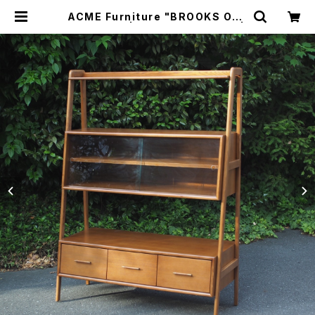
ACME Furniture "BROOKS OPE
N SHELF" | トリノス-torinoth- |
新宿区神楽坂のリサイクルショップ・
古着