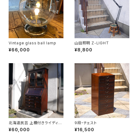
Vintage glass ball lamp
山田照明 Z-LIGHT
¥66,000
¥8,800
北海道民芸 上棚付きライディン
9段・チェスト
グビューロー
¥60,000
¥16,500