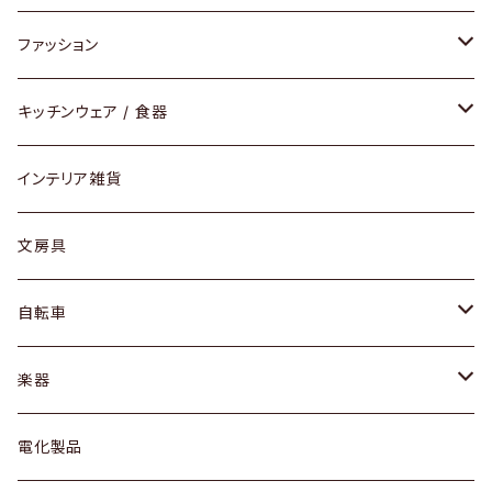
チェア / スツール
ペンダントライト
ファッション
ダイニングセット / ダイニングテーブル
テーブルランプ / デスクスタンド
アクセサリー
キッチンウェア / 食器
リング
ローテーブル / サイドテーブル
フロアライト
財布
グラス / タンブラー
インテリア雑貨
ピアス / イヤリング
デスク / コンソール
バッグ
カップ / マグ
文房具
ネックレス / ペンダント
ドレッサー
アウター
プレート / ボウル
自転車
ブレスレット / バングル
シェルフ
トップス
カトラリー
dahon
楽器
ブローチ
キュリオケース / 飾り棚
ワンピース
ケトル / ティーポット
ギター
電化製品
その他アクセサリー