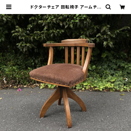
ドクターチェア 回転椅子 アームチェ
ア | トリノス-torinoth- | 新宿区神
楽坂のリサイクルショップ・古着