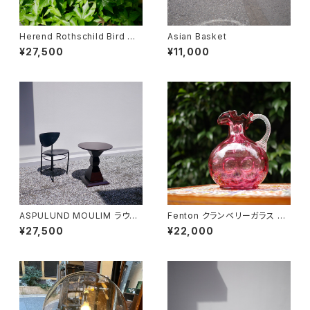
Herend Rothschild Bird ミ
Asian Basket
ニティーポット
¥27,500
¥11,000
ASPULUND MOULIM ラウン
Fenton クランベリーガラス ピ
ドテーブル
ッチャー
¥27,500
¥22,000