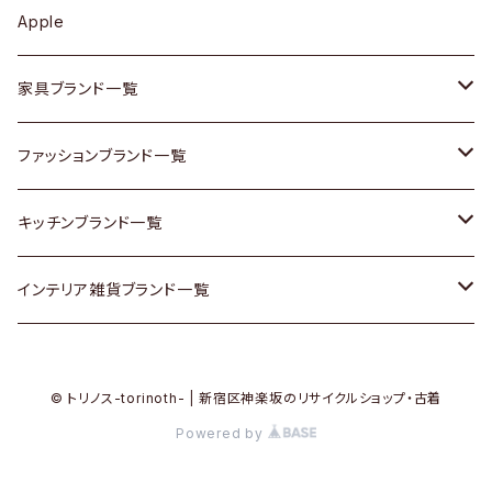
カップボード / 食器棚
ボトムス
鍋 / フライパン
ベース
Apple
チェスト
靴
Vintage / ヴィンテージ
その他楽器
家具ブランド一覧
その他家具
スカーフ
銀製品
ACME Furniture / アクメ ファニチャー
ファッションブランド一覧
Vintageヴィンテージ / Antiqueアンティーク
腕時計
和物 / 作家物
ACTUS / アクタス
agnes b / アニエス ベー
キッチンブランド一覧
Designers / デザイナーズ
Vintage / ヴィンテージ
その他キッチン雑貨
arflex / アルフレックス
BALLY / バリー
ARABIA / アラビア
インテリア雑貨ブランド一覧
リメイク / DIY
Designers / デザイナーズ
B-COMPANY / ビーカンパニー
BOTTEGA VENETA / ボッテガ・ヴェネタ
Baccrat / バカラ
ALESSI / アレッシィ
© トリノス-torinoth- | 新宿区神楽坂のリサイクルショップ・古着
その他ファッション
BoConcept / ボーコンセプト
Burberry / バーバリー
Fire-King / ファイヤーキング
Dulton / ダルトン
Powered by
Cassina / カッシーナ
Barbour / バブアー
GUSTAFSBERG / グスタフスベリ
Lisa Larson / リサラーソン