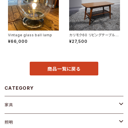
Vintage glass ball lamp
カリモク60 リビングテーブル
小
¥66,000
¥27,500
商品一覧に戻る
CATEGORY
家具
ソファ / ベンチ
照明