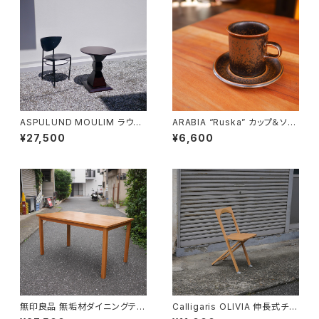
ASPULUND MOULIM ラウン
ARABIA “Ruska” カップ＆ソー
ドテーブル
サー
¥27,500
¥6,600
無印良品 無垢材ダイニングテー
Calligaris OLIVIA 伸長式チェ
ブル
ア