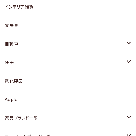
リング
ローテーブル / サイドテーブル
フロアライト
財布
グラス / タンブラー
インテリア雑貨
ピアス / イヤリング
デスク / コンソール
バッグ
カップ / マグ
文房具
ネックレス / ペンダント
ドレッサー
アウター
プレート / ボウル
自転車
ブレスレット / バングル
シェルフ
トップス
カトラリー
dahon
楽器
ブローチ
キュリオケース / 飾り棚
ワンピース
ケトル / ティーポット
ギター
電化製品
その他アクセサリー
カップボード / 食器棚
ボトムス
鍋 / フライパン
ベース
Apple
チェスト
靴
Vintage / ヴィンテージ
その他楽器
家具ブランド一覧