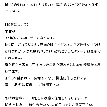
横幅：約68㎝ × 奥行：約68㎝ × 高さ：約92～107.5㎝ × SH：
41～56㎝
【状態について】
中古品
97年製の初期モデルになります。
長く使用されていた為、座面の隙間や他汚れ、キズ等多々見受け
られますが、大きな割れや、欠け、破れといったダメージは見受け
られません。
購入後から現在に至るまでの年数を顧みると比較的綺麗かと思
われます。
また、本製品はフル装備品になり、機能動作も良好です。
詳しい状態は画像にてご確認下さい。
品物は倉庫にて、梱包した状態で保管してありますので、
状態を来店にて確かめたい方は、前日までにお電話下さい。