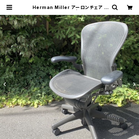
Herman Miller アーロンチェア |
トリノス-torinoth- | 新宿区神楽坂
のリサイクルショップ・古着