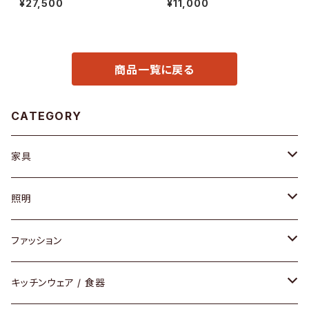
¥27,500
¥11,000
商品一覧に戻る
CATEGORY
家具
ソファ / ベンチ
照明
チェア / スツール
ペンダントライト
ファッション
ダイニングセット / ダイニングテーブル
テーブルランプ / デスクスタンド
アクセサリー
キッチンウェア / 食器