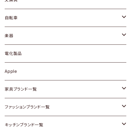
ネックレス / ペンダント
ドレッサー
アウター
プレート / ボウル
自転車
ブレスレット / バングル
シェルフ
トップス
カトラリー
dahon
楽器
ブローチ
キュリオケース / 飾り棚
ワンピース
ケトル / ティーポット
ギター
電化製品
その他アクセサリー
カップボード / 食器棚
ボトムス
鍋 / フライパン
ベース
Apple
チェスト
靴
Vintage / ヴィンテージ
その他楽器
家具ブランド一覧
その他家具
スカーフ
銀製品
ACME Furniture / アクメ ファニチャー
ファッションブランド一覧
Vintageヴィンテージ / Antiqueアンティーク
腕時計
和物 / 作家物
ACTUS / アクタス
agnes b / アニエス ベー
キッチンブランド一覧