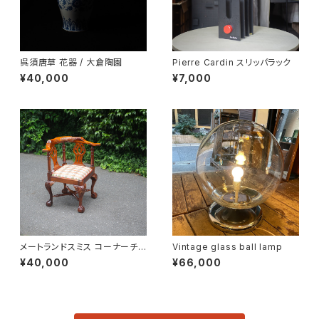
呉須唐草 花器 / 大倉陶園
Pierre Cardin スリッパラック
¥40,000
¥7,000
メートランドスミス コーナーチェ
Vintage glass ball lamp
ア
¥40,000
¥66,000