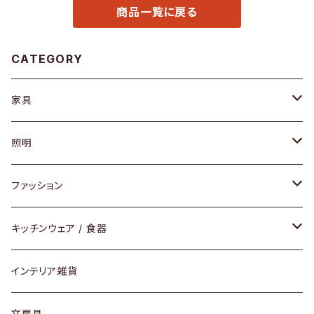
商品一覧に戻る
CATEGORY
家具
ソファ / ベンチ
照明
チェア / スツール
ペンダントライト
ファッション
ダイニングセット / ダイニングテーブル
テーブルランプ / デスクスタンド
アクセサリー
キッチンウェア / 食器
リング
ローテーブル / サイドテーブル
フロアライト
財布
グラス / タンブラー
インテリア雑貨
ピアス / イヤリング
デスク / コンソール
バッグ
カップ / マグ
文房具