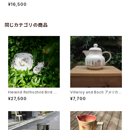
ーポット
¥16,500
同じカテゴリの商品
Herend Rothschild Bird ミ
Villeroy and Boch アメリカン
ニティーポット
サンプラーティーポット
¥27,500
¥7,700