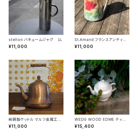
stelton バキュームジャグ １L
St.Amand フランスアンティー
クポット
¥11,000
¥11,000
純銅製ケットル マルツ金属工業
WEDG WOOD EDME ティー
株式会社
ポット
¥11,000
¥15,400