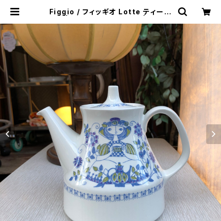
Figgio / フィッギオ Lotte ティーポ
ット | トリノス-torinoth- | 新宿区
神楽坂のリサイクルショップ・古着