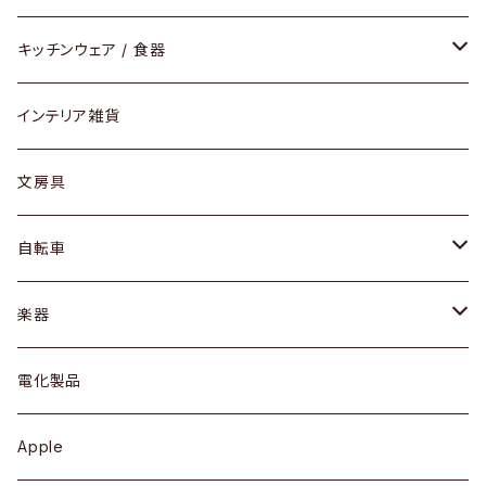
ダイニングセット / ダイニングテーブル
テーブルランプ / デスクスタンド
アクセサリー
キッチンウェア / 食器
リング
ローテーブル / サイドテーブル
フロアライト
財布
グラス / タンブラー
インテリア雑貨
ピアス / イヤリング
デスク / コンソール
バッグ
カップ / マグ
文房具
ネックレス / ペンダント
ドレッサー
アウター
プレート / ボウル
自転車
ブレスレット / バングル
シェルフ
トップス
カトラリー
dahon
楽器
ブローチ
キュリオケース / 飾り棚
ワンピース
ケトル / ティーポット
ギター
電化製品
その他アクセサリー
カップボード / 食器棚
ボトムス
鍋 / フライパン
ベース
Apple