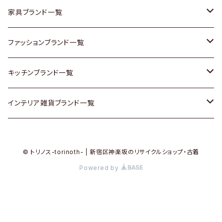
チェスト
靴
Vintage / ヴィンテージ
その他楽器
家具ブランド一覧
その他家具
スカーフ
銀製品
ACME Furniture / アクメ ファニチャー
ファッションブランド一覧
Vintageヴィンテージ / Antiqueアンティーク
腕時計
和物 / 作家物
ACTUS / アクタス
agnes b / アニエス ベー
キッチンブランド一覧
Designers / デザイナーズ
Vintage / ヴィンテージ
その他キッチン雑貨
arflex / アルフレックス
BALLY / バリー
ARABIA / アラビア
インテリア雑貨ブランド一覧
リメイク / DIY
Designers / デザイナーズ
B-COMPANY / ビーカンパニー
BOTTEGA VENETA / ボッテガ・ヴェネタ
Baccrat / バカラ
ALESSI / アレッシィ
© トリノス-torinoth- | 新宿区神楽坂のリサイクルショップ・古着
その他ファッション
BoConcept / ボーコンセプト
Burberry / バーバリー
Fire-King / ファイヤーキング
Dulton / ダルトン
Powered by
Cassina / カッシーナ
Barbour / バブアー
GUSTAFSBERG / グスタフスベリ
Lisa Larson / リサラーソン