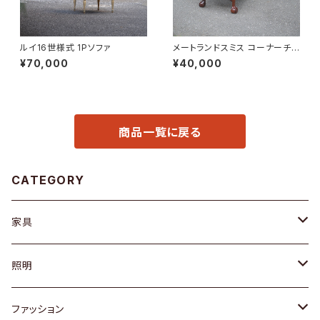
ルイ16世様式 1Pソファ
メートランドスミス コーナーチェ
ア
¥70,000
¥40,000
商品一覧に戻る
CATEGORY
家具
ソファ / ベンチ
照明
チェア / スツール
ペンダントライト
ファッション