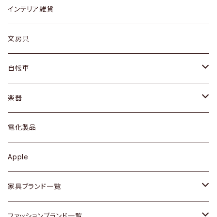
リング
ローテーブル / サイドテーブル
フロアライト
財布
グラス / タンブラー
インテリア雑貨
ピアス / イヤリング
デスク / コンソール
バッグ
カップ / マグ
文房具
ネックレス / ペンダント
ドレッサー
アウター
プレート / ボウル
自転車
ブレスレット / バングル
シェルフ
トップス
カトラリー
dahon
楽器
ブローチ
キュリオケース / 飾り棚
ワンピース
ケトル / ティーポット
ギター
電化製品
その他アクセサリー
カップボード / 食器棚
ボトムス
鍋 / フライパン
ベース
Apple
チェスト
靴
Vintage / ヴィンテージ
その他楽器
家具ブランド一覧
その他家具
スカーフ
銀製品
ACME Furniture / アクメ ファニチャー
ファッションブランド一覧