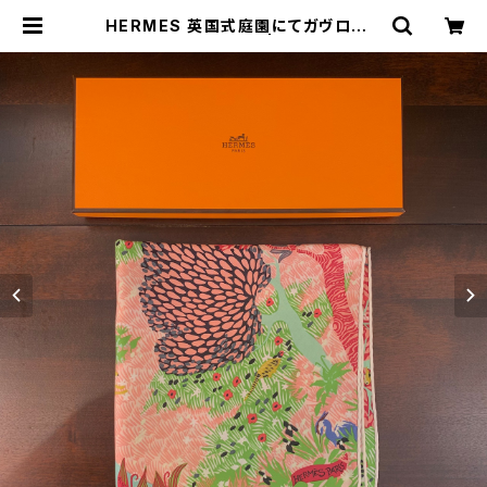
HERMES 英国式庭園にてガヴロッシ
ュ カレ45 スカーフ | トリノス-tori
noth- | 新宿区神楽坂のリサイクル
ショップ・古着