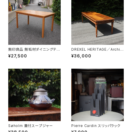
無印良品 無垢材ダイニングテー
DREXEL HERITAGE／Archit
ブル
ectual Low Table
¥27,500
¥36,000
Søholm 蓋付スープジャー
Pierre Cardin スリッパラック