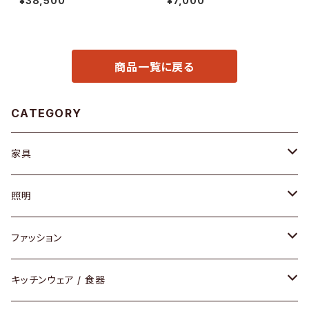
¥38,500
¥7,000
商品一覧に戻る
CATEGORY
家具
ソファ / ベンチ
照明
チェア / スツール
ペンダントライト
ファッション
ダイニングセット / ダイニングテーブル
テーブルランプ / デスクスタンド
アクセサリー
キッチンウェア / 食器