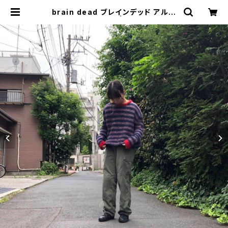
brain dead ブレインデッド アルパ
カブレンドセーター | トリノス-torin
oth- | 新宿区神楽坂のリサイクルシ
ョップ・古着