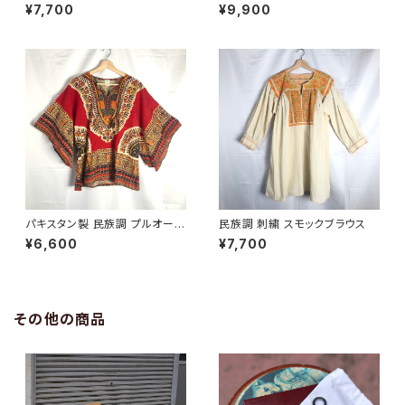
ースルー スモック ブラウス
ガウン
¥7,700
¥9,900
パキスタン製 民族調 プルオーバ
民族調 刺繍 スモックブラウス
ー ブラウス
¥6,600
¥7,700
その他の商品