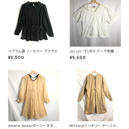
ぺプラム調 ノーカラー ブラウス
jac jac "EURO ブーケ刺繍 ロ
マンチック ブラウス"
¥5,500
¥5,500
dearie dada/ダーリーダダ シ
Military/ミリタリー サージカル