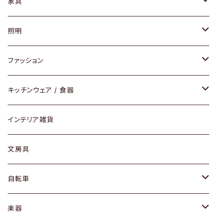
家具
ソファ / ベンチ
照明
チェア / スツール
ペンダントライト
ファッション
ダイニングセット / ダイニングテーブル
テーブルランプ / デスクスタンド
アクセサリー
キッチンウェア / 食器
リング
ローテーブル / サイドテーブル
フロアライト
財布
グラス / タンブラー
インテリア雑貨
ピアス / イヤリング
デスク / コンソール
バッグ
カップ / マグ
文房具
ネックレス / ペンダント
ドレッサー
アウター
プレート / ボウル
自転車
ブレスレット / バングル
シェルフ
トップス
カトラリー
dahon
楽器