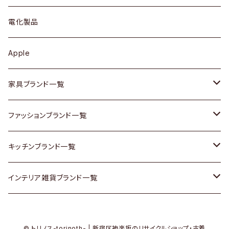
ブローチ
キュリオケース / 飾り棚
ワンピース
ケトル / ティーポット
ギター
電化製品
その他アクセサリー
カップボード / 食器棚
ボトムス
鍋 / フライパン
ベース
Apple
チェスト
靴
Vintage / ヴィンテージ
その他楽器
家具ブランド一覧
その他家具
スカーフ
銀製品
ACME Furniture / アクメ ファニチャー
ファッションブランド一覧
Vintageヴィンテージ / Antiqueアンティーク
腕時計
和物 / 作家物
ACTUS / アクタス
agnes b / アニエス ベー
キッチンブランド一覧
Designers / デザイナーズ
Vintage / ヴィンテージ
その他キッチン雑貨
arflex / アルフレックス
BALLY / バリー
ARABIA / アラビア
インテリア雑貨ブランド一覧
リメイク / DIY
Designers / デザイナーズ
B-COMPANY / ビーカンパニー
BOTTEGA VENETA / ボッテガ・ヴェネタ
Baccrat / バカラ
ALESSI / アレッシィ
© トリノス-torinoth- | 新宿区神楽坂のリサイクルショップ・古着