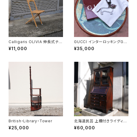
Calligaris OLIVIA 伸長式チェ
GUCCI インターロッキングGド
ア
ッグ キーホルダー
¥11,000
¥35,000
British・Library・Tower
北海道民芸 上棚付きライディン
グビューロー
¥25,000
¥60,000