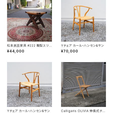
松本民芸家具 #222 鞍型スツ
Yチェア カール・ハンセン&サン
ール
¥44,000
¥70,000
Yチェア カール・ハンセン&サン
Calligaris OLIVIA 伸長式チェ