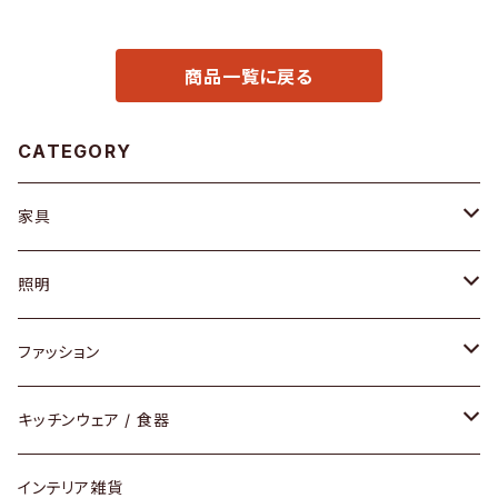
商品一覧に戻る
CATEGORY
家具
ソファ / ベンチ
照明
チェア / スツール
ペンダントライト
ファッション
ダイニングセット / ダイニングテーブル
テーブルランプ / デスクスタンド
アクセサリー
キッチンウェア / 食器
リング
ローテーブル / サイドテーブル
フロアライト
財布
グラス / タンブラー
インテリア雑貨