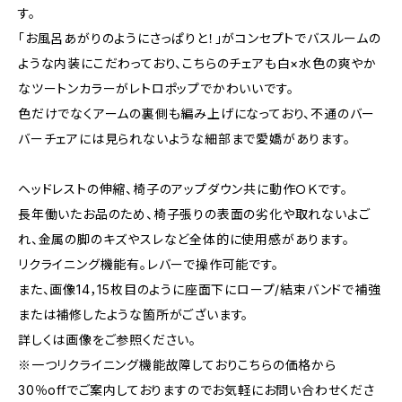
す。
「お風呂あがりのようにさっぱりと！」がコンセプトでバスルームの
ような内装にこだわっており、こちらのチェアも白×水色の爽やか
なツートンカラーがレトロポップでかわいいです。
色だけでなくアームの裏側も編み上げになっており、不通のバー
バーチェアには見られないような細部まで愛嬌があります。
ヘッドレストの伸縮、椅子のアップダウン共に動作ＯＫです。
長年働いたお品のため、椅子張りの表面の劣化や取れないよご
れ、金属の脚のキズやスレなど全体的に使用感があります。
リクライニング機能有。レバーで操作可能です。
また、画像14，15枚目のように座面下にロープ/結束バンドで補強
または補修したような箇所がございます。
詳しくは画像をご参照ください。
※一つリクライニング機能故障しておりこちらの価格から
30％offでご案内しておりますのでお気軽にお問い合わせくださ