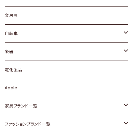
ピアス / イヤリング
デスク / コンソール
バッグ
カップ / マグ
文房具
ネックレス / ペンダント
ドレッサー
アウター
プレート / ボウル
自転車
ブレスレット / バングル
シェルフ
トップス
カトラリー
dahon
楽器
ブローチ
キュリオケース / 飾り棚
ワンピース
ケトル / ティーポット
ギター
電化製品
その他アクセサリー
カップボード / 食器棚
ボトムス
鍋 / フライパン
ベース
Apple
チェスト
靴
Vintage / ヴィンテージ
その他楽器
家具ブランド一覧
その他家具
スカーフ
銀製品
ACME Furniture / アクメ ファニチャー
ファッションブランド一覧