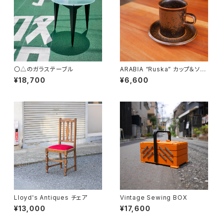
〇△のガラステーブル
ARABIA “Ruska” カップ＆ソー
サー
¥18,700
¥6,600
Lloyd's Antiques チェア
Vintage Sewing BOX
¥13,000
¥17,600