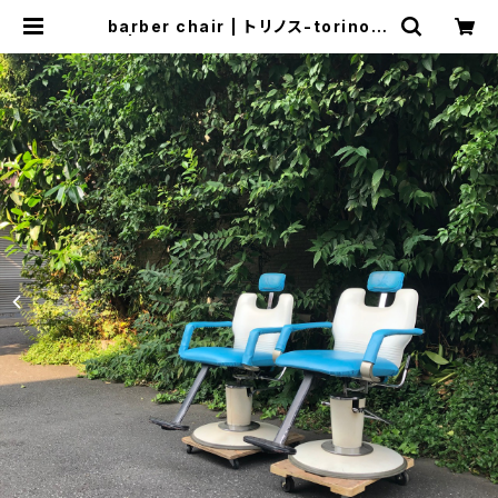
barber chair | トリノス-torinoth
- | 新宿区神楽坂のリサイクルショッ
プ・古着