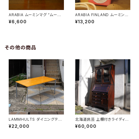
ARABIA ムーミンマグ “ムーミ
ARABIA FINLAND ムーミン廃
ンママとベリー”
盤マグ
¥6,600
¥13,200
その他の商品
LAMMHULTS ダイニングテー
北海道民芸 上棚付きライディン
ブル
グビューロー
¥22,000
¥60,000