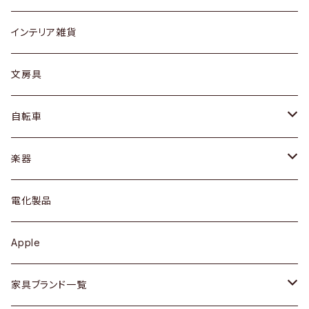
リング
ローテーブル / サイドテーブル
フロアライト
財布
グラス / タンブラー
インテリア雑貨
ピアス / イヤリング
デスク / コンソール
バッグ
カップ / マグ
文房具
ネックレス / ペンダント
ドレッサー
アウター
プレート / ボウル
自転車
ブレスレット / バングル
シェルフ
トップス
カトラリー
dahon
楽器
ブローチ
キュリオケース / 飾り棚
ワンピース
ケトル / ティーポット
ギター
電化製品
その他アクセサリー
カップボード / 食器棚
ボトムス
鍋 / フライパン
ベース
Apple
チェスト
靴
Vintage / ヴィンテージ
その他楽器
家具ブランド一覧