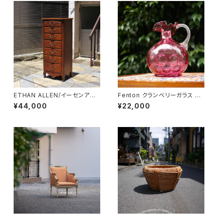
ETHAN ALLEN/イーセンアー
Fenton クランベリーガラス ピ
レン 7段トールチェスト
ッチャー
¥44,000
¥22,000