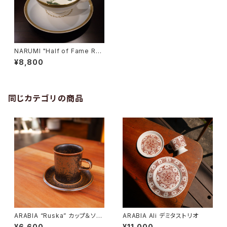
NARUMI "Half of Fame Ros
es" C&S
¥8,800
同じカテゴリの商品
ARABIA “Ruska” カップ＆ソー
ARABIA Ali デミタストリオ
サー
¥6,600
¥11,000