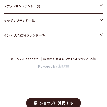
その他家具
スカーフ
銀製品
ACME Furniture / アクメ ファニチャー
ファッションブランド一覧
Vintageヴィンテージ / Antiqueアンティーク
腕時計
和物 / 作家物
ACTUS / アクタス
agnes b / アニエス ベー
キッチンブランド一覧
Designers / デザイナーズ
Vintage / ヴィンテージ
その他キッチン雑貨
arflex / アルフレックス
BALLY / バリー
ARABIA / アラビア
インテリア雑貨ブランド一覧
リメイク / DIY
Designers / デザイナーズ
B-COMPANY / ビーカンパニー
BOTTEGA VENETA / ボッテガ・ヴェネタ
Baccrat / バカラ
ALESSI / アレッシィ
© トリノス-torinoth- | 新宿区神楽坂のリサイクルショップ・古着
その他ファッション
BoConcept / ボーコンセプト
Burberry / バーバリー
Fire-King / ファイヤーキング
Dulton / ダルトン
Powered by
Cassina / カッシーナ
Barbour / バブアー
GUSTAFSBERG / グスタフスベリ
Lisa Larson / リサラーソン
CRASH GATE / (Knot antiques)
BVLGARI / ブルガリ
Herend / ヘレンド
LLADRO / リアドロ
ショップに質問する