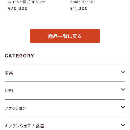
ルイ16世様式 1Pソファ
Asian Basket
¥70,000
¥11,000
商品一覧に戻る
CATEGORY
家具
ソファ / ベンチ
照明
チェア / スツール
ペンダントライト
ファッション
ダイニングセット / ダイニングテーブル
テーブルランプ / デスクスタンド
アクセサリー
キッチンウェア / 食器