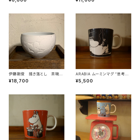
伊藤剛俊 掻き落とし 茶碗
ARABIA ムーミンマグ “思考中
白
のムーミンパパ”
¥18,700
¥5,500