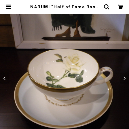
NARUMI "Half of Fame Rose
s" C&S | トリノス-torinoth- | 新
宿区神楽坂のリサイクルショップ・古
着