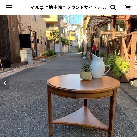
マルニ "地中海” ラウンドサイドテー
ブル | トリノス-torinoth- | 新宿区
神楽坂のリサイクルショップ・古着