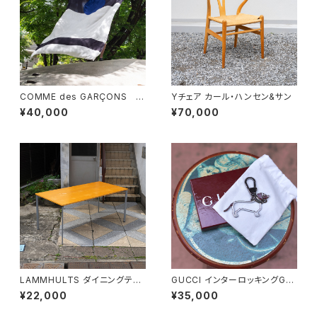
COMME des GARÇONS 一
Yチェア カール・ハンセン&サン
枚布
¥40,000
¥70,000
LAMMHULTS ダイニングテー
GUCCI インターロッキングGド
ブル
ッグ キーホルダー
¥22,000
¥35,000