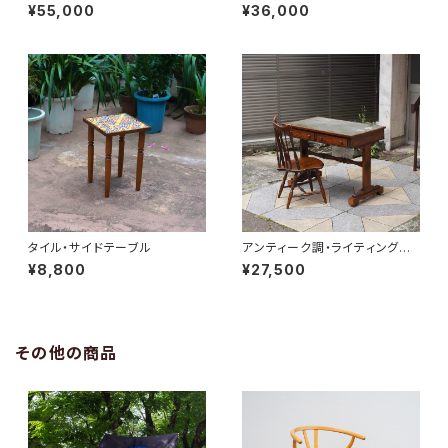
ectual Low Table
¥55,000
¥36,000
タイル・サイドテーブル
アンティーク調・ライティングデ
スク
¥8,800
¥27,500
その他の商品