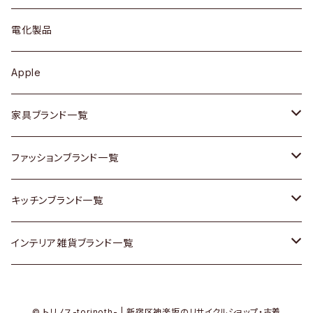
ブローチ
キュリオケース / 飾り棚
ワンピース
ケトル / ティーポット
ギター
電化製品
その他アクセサリー
カップボード / 食器棚
ボトムス
鍋 / フライパン
ベース
Apple
チェスト
靴
Vintage / ヴィンテージ
その他楽器
家具ブランド一覧
その他家具
スカーフ
銀製品
ACME Furniture / アクメ ファニチャー
ファッションブランド一覧
Vintageヴィンテージ / Antiqueアンティーク
腕時計
和物 / 作家物
ACTUS / アクタス
agnes b / アニエス ベー
キッチンブランド一覧
Designers / デザイナーズ
Vintage / ヴィンテージ
その他キッチン雑貨
arflex / アルフレックス
BALLY / バリー
ARABIA / アラビア
インテリア雑貨ブランド一覧
リメイク / DIY
Designers / デザイナーズ
B-COMPANY / ビーカンパニー
BOTTEGA VENETA / ボッテガ・ヴェネタ
Baccrat / バカラ
ALESSI / アレッシィ
© トリノス-torinoth- | 新宿区神楽坂のリサイクルショップ・古着