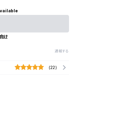
vailable
向け
通報する
(22)