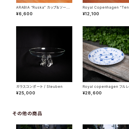
ARABIA “Ruska” カップ＆ソーサ
Royal Copenhagen “Ten
ー
Butter Case
¥6,600
¥12,100
ガラスコンポート / Steuben
Royal copenhagen フル
オーバルディッシュ
¥25,000
¥28,600
その他の商品