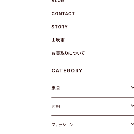
BLOG
CONTACT
STORY
山吹市
お買取りについて
CATEGORY
家具
ソファ / ベンチ
照明
チェア / スツール
ペンダントライト
ファッション