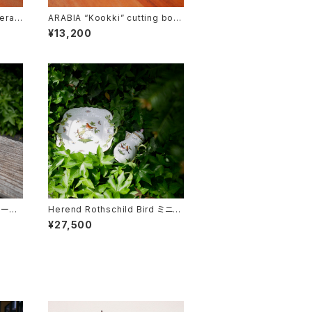
era”
ARABIA “Kookki” cutting boar
d
¥13,200
レース
Herend Rothschild Bird ミニテ
ィーポット
¥27,500