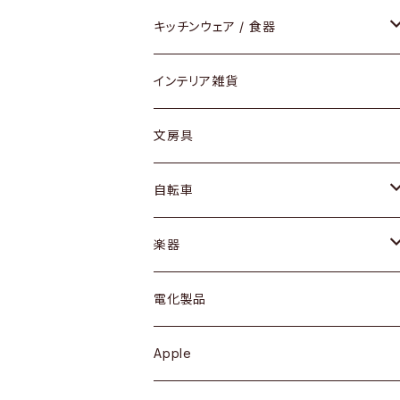
ダイニングセット / ダイニングテーブル
テーブルランプ / デスクスタンド
アクセサリー
キッチンウェア / 食器
リング
ローテーブル / サイドテーブル
フロアライト
財布
グラス / タンブラー
インテリア雑貨
ピアス / イヤリング
デスク / コンソール
バッグ
カップ / マグ
文房具
ネックレス / ペンダント
ドレッサー
アウター
プレート / ボウル
自転車
ブレスレット / バングル
シェルフ
トップス
カトラリー
dahon
楽器
ブローチ
キュリオケース / 飾り棚
ワンピース
ケトル / ティーポット
ギター
電化製品
その他アクセサリー
カップボード / 食器棚
ボトムス
鍋 / フライパン
ベース
Apple