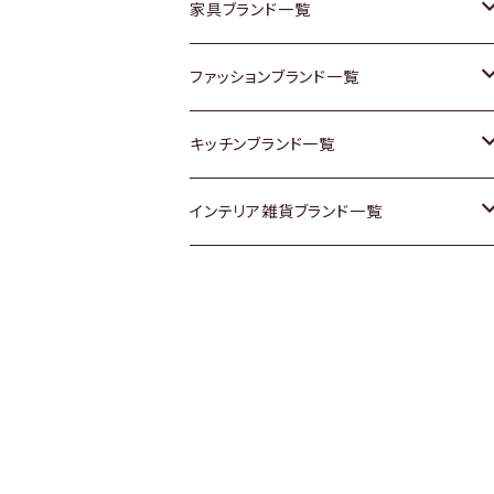
チェスト
靴
Vintage / ヴィンテージ
その他楽器
家具ブランド一覧
その他家具
スカーフ
銀製品
ACME Furniture / アクメ ファニチャー
ファッションブランド一覧
Vintageヴィンテージ / Antiqueアンティ
腕時計
和物 / 作家物
ACTUS / アクタス
agnes b / アニエス ベー
キッチンブランド一覧
ーク
Vintage / ヴィンテージ
その他キッチン雑貨
arflex / アルフレックス
BALLY / バリー
ARABIA / アラビア
インテリア雑貨ブランド一覧
Designers / デザイナーズ
Designers / デザイナーズ
B-COMPANY / ビーカンパニー
BOTTEGA VENETA / ボッテガ・ヴェネ
Baccrat / バカラ
ALESSI / アレッシィ
リメイク / DIY
タ
その他ファッション
BoConcept / ボーコンセプト
Fire-King / ファイヤーキング
Dulton / ダルトン
Burberry / バーバリー
Cassina / カッシーナ
GUSTAFSBERG / グスタフスベリ
Lisa Larson / リサラーソン
Barbour / バブアー
CRASH GATE / (Knot antiques)
Herend / ヘレンド
LLADRO / リアドロ